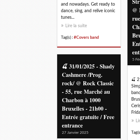
Str
and nowadays. Get ready to
@ R
dance, sing, and relive iconic
ru
tunes...
Ch
Lire la suite
Bru
Tag(s) :
#Covers band
Ent
en
5 Fé
🍒 31/01/2025 - Shady
Cashmere /Prog.
🍒 2
rock/ @ Rock Classic
Simp
- 55, rue Marché au
band
Charbon à 1000
Brus
Ceri
Bruxelles - 21h00 -
Frid
Entrée gratuite / Free
Li
entrance
27 Janvier 2025
Tag(s