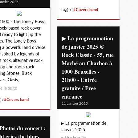
anvier 2025
Tag(s) :
#Covers band
1h00 - The Lonely Boys :
sels-based rock cover
 ready to light up the
▶ La programmation
es. The Lonely Boys
de janvier 2025 @
g a powerful and diverse
Rock Classic - 55, rue
inspired by legends of
s rock, alternative rock,
Maché au Charbon à
pop and roots rock
1000 Bruxelles -
ling Stones, Black
21h00 - Entrée
es, Oasis,...
gratuite / Free
re la suite
entrance
) :
#Covers band
11 Janvier 2025
▶ La programmation de
Photos du concert :
Janvier 2025
d cries the blues