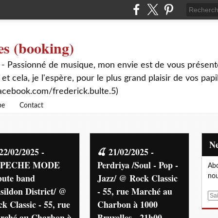
es (booking)
 - Passionné de musique, mon envie est de vous présente
 et cela, je l'espère, pour le plus grand plaisir de vos papi
acebook.com/frederick.bulte.5)
be
Contact
22/02/2025 -
🍒 21/02/2025 -
PECHE MODE
Perdriya /Soul - Pop -
Abo
bute band
Jazz/ @ Rock Classic
nou
sildon District/ @
- 55, rue Marché au
E
k Classic - 55, rue
Charbon à 1000
m
rché au Charbon à
Bruxelles - 21h00 -
a