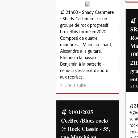
🍒 21h00 - Shady Cashmere
: Shady Cashmere est un
🍒 
groupe de rock progressif
SR
bruxellois formé en2020.
Roc
Composé de quatre
Ma
membres – Marie au chant,
Alexandre à la guitare,
100
Etienne à la basse et
21h
Benjamin à la batterie –
gra
ceux-ci s’essaient d’abord
aux reprises,...
en
Lire la suite
21 J
🍒21
🍒 24/01/2025 -
eige
CeeBee /Blues rock/
scra
rock
@ Rock Classic - 55,
Enjo
rue Marché au