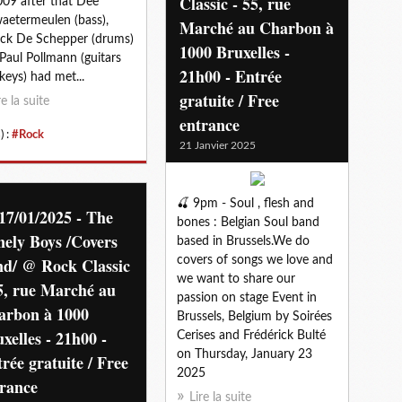
Classic - 55, rue
009 after that Dee
aetermeulen (bass),
Marché au Charbon à
ick De Schepper (drums)
1000 Bruxelles -
Paul Pollmann (guitars
21h00 - Entrée
keys) had met...
gratuite / Free
re la suite
entrance
) :
#Rock
21 Janvier 2025
🍒 9pm - Soul , flesh and
17/01/2025 - The
bones : Belgian Soul band
ely Boys /Covers
based in Brussels.We do
nd/ @ Rock Classic
covers of songs we love and
we want to share our
5, rue Marché au
passion on stage Event in
arbon à 1000
Brussels, Belgium by Soirées
xelles - 21h00 -
Cerises and Frédérick Bulté
on Thursday, January 23
rée gratuite / Free
2025
trance
Lire la suite