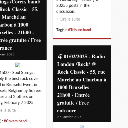
ings /Covers band/
20255 posts in the
ock Classic - 55,
discussion.
e Marché au
Lire la suite
arbon à 1000
Tag(s) :
#Tribute band
xelles - 21h00 -
rée gratuite / Free
trance
vrier 2025
🍒 01/02/2025 - Radio
London /Rock/ @
Rock Classic - 55, rue
1h00 - Soul Strings :
Marché au Charbon à
ly the best rock cover
 in Brussels! Event in
1000 Bruxelles -
sels, Belgium by Soirées
21h00 - Entrée
ses and 2 others on
gratuite / Free
ay, February 7 2025
entrance
re la suite
27 Janvier 2025
) :
#Covers band