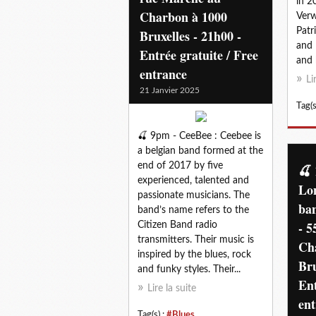
in 2
Charbon à 1000
Verw
Patr
Bruxelles - 21h00 -
and 
Entrée gratuite / Free
and 
entrance
Li
21 Janvier 2025
Tag(s
🍒 9pm - CeeBee : Ceebee is
a belgian band formed at the
end of 2017 by five
🍒 
experienced, talented and
Lon
passionate musicians. The
ba
band’s name refers to the
- 5
Citizen Band radio
transmitters. Their music is
Ch
inspired by the blues, rock
Bru
and funky styles. Their...
Ent
Lire la suite
en
Tag(s) :
#Blues