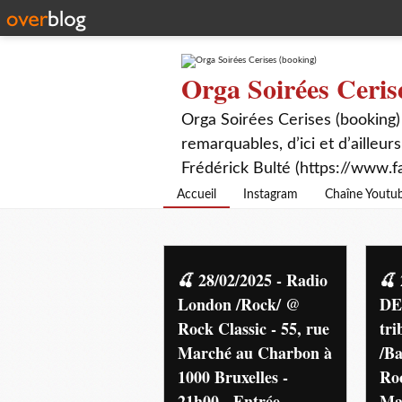
Orga Soirées Ceris
Orga Soirées Cerises (booking)
remarquables, d’ici et d’ailleurs
Frédérick Bulté (https://www.f
Accueil
Instagram
Chaîne Youtu
🍒 28/02/2025 - Radio
🍒 
London /Rock/ @
DE
Rock Classic - 55, rue
tri
Marché au Charbon à
/Ba
1000 Bruxelles -
Roc
21h00 - Entrée
Ma