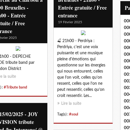
i
0 Bruxelles -
Entrée gratuite / Free
P
l
00 - Entrée
entrance
00
tuite / Free
19 Février 2025
00
trance
00
évrier 2025
🍒 21h00 - Perdriya :
00
Perdriya, c'est une voix
00
puissante et une musique
00
21h00 - DEPECHE
pleine d'émotions qui
00
 tribute band par
questionne sur les énergies
00
ldon District
qui nous entourent, celles
00
re la suite
que l’on voit, celles qu’on
00
ressent, celles que l’on ne
) :
#Tribute band
00
peut ressentir, celles qu’on
00
croit ressentir. Les...
00
Lire la suite
00
15/02/2025 - JOY
00
Tag(s) :
#soul
VISION tribute
00
00
d /by Interzone/ @