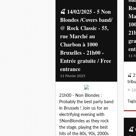
Roc
🍒 14/02/2025 - 5 Non
Ma
Blondes /Covers band/
100
@ Rock Classic - 55,
21h
rue Marché au
gra
Charbon à 1000
en
Bruxelles - 21h00 -
11 F
Entrée gratuite / Free
entrance
🍒 2
11 Février 2025
trib
Li
21h00 - Non Blondes :
Tag(s
Probably the best party band
in Brussels ! Join us for an
electrifying evening with
5NonBlondes as they rock
the stage, playing the best
🍒 
hits of the 80s, 90s, 2000s