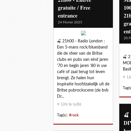
gratuite / Free
100
entrance
21h
gra
24 Février 2025
en
20 F
🍒 21h00 - Radio London :
Een 5-mans rock/bluesband
die de sfeer van de Britse
🍒 
clubs en pubs van eind jaren
MODE
'70 en begin jaren ’80 in uw
Basi
café of zaal terug tot leven
Li
brengt. Ze halen hun
inspiratie hoofdzakelijk uit de
Tag(s
Britse pubrockscene (zie bvb
Dr...
Lire la suite
🍒 
Tag(s) :
#rock
DI
ban