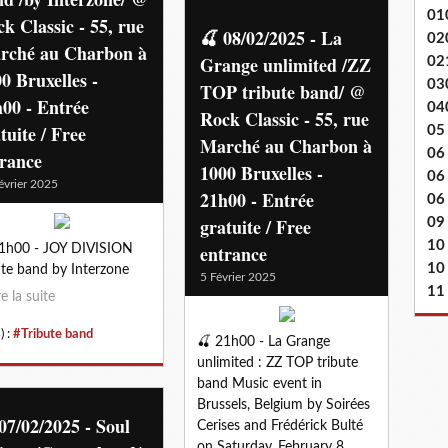
01
k Classic - 55, rue
🍒 08/02/2025 - La
02
rché au Charbon à
Grange unlimited /ZZ
02
0 Bruxelles -
03
TOP tribute band/ @
00 - Entrée
04
Rock Classic - 55, rue
tuite / Free
05
Marché au Charbon à
06
trance
1000 Bruxelles -
06
évrier 2025
21h00 - Entrée
06 
gratuite / Free
09
10
entrance
1h00 - JOY DIVISION
10
ute band by Interzone
5 Février 2025
11
re la suite
) :
#Tribute band
🍒 21h00 - La Grange
unlimited : ZZ TOP tribute
band Music event in
Brussels, Belgium by Soirées
07/02/2025 - Soul
Cerises and Frédérick Bulté
on Saturday, February 8