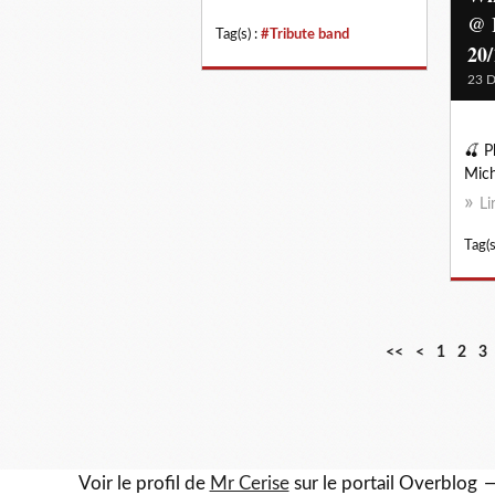
@ R
Tag(s) :
#Tribute band
20/
23 
🍒 P
Mic
Li
Tag(s
<<
<
1
2
3
Voir le profil de
Mr Cerise
sur le portail Overblog