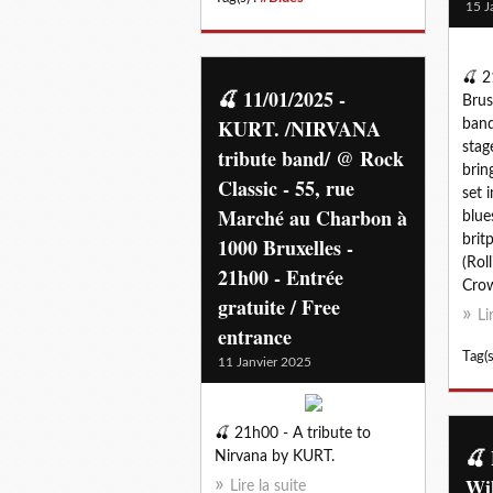
15 J
🍒 2
🍒 11/01/2025 -
Brus
KURT. /NIRVANA
band
stag
tribute band/ @ Rock
brin
Classic - 55, rue
set 
Marché au Charbon à
blue
brit
1000 Bruxelles -
(Rol
21h00 - Entrée
Crow
gratuite / Free
Li
entrance
Tag(s
11 Janvier 2025
🍒 21h00 - A tribute to
🍒 
Nirvana by KURT.
Wil
Lire la suite