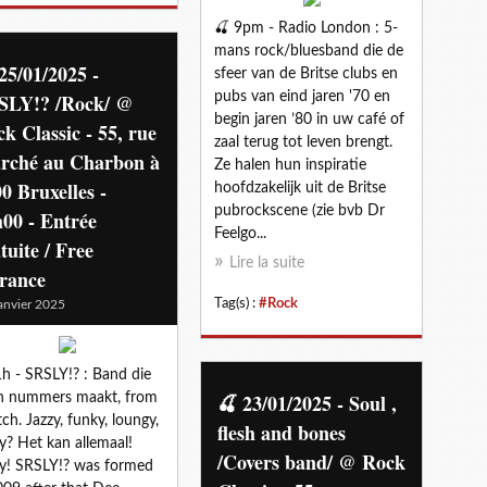
🍒 9pm - Radio London : 5-
mans rock/bluesband die de
25/01/2025 -
sfeer van de Britse clubs en
SLY!? /Rock/ @
pubs van eind jaren '70 en
begin jaren ’80 in uw café of
k Classic - 55, rue
zaal terug tot leven brengt.
rché au Charbon à
Ze halen hun inspiratie
0 Bruxelles -
hoofdzakelijk uit de Britse
pubrockscene (zie bvb Dr
00 - Entrée
Feelgo...
tuite / Free
Lire la suite
trance
Tag(s) :
#Rock
anvier 2025
h - SRSLY!? : Band die
🍒 23/01/2025 - Soul ,
n nummers maakt, from
tch. Jazzy, funky, loungy,
flesh and bones
y? Het kan allemaal!
/Covers band/ @ Rock
y! SRSLY!? was formed