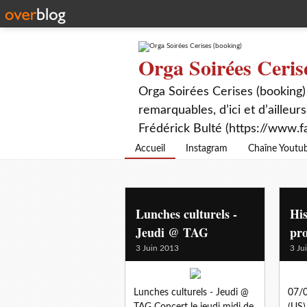
Orga Soirées Ceris
Orga Soirées Cerises (booking)
remarquables, d’ici et d’ailleurs
Frédérick Bulté (https://www.f
Accueil
Instagram
Chaîne Youtu
Lunches culturels -
His
Jeudi @ TAG
pr
3 Juin 2013
3 Ju
Lunches culturels - Jeudi @
07/0
TAG Concert le jeudi midi de
(US)