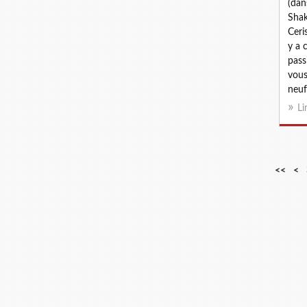
(dan
Shak
Ceris
y a c
pass
vous
neuf 
Li
<<
<