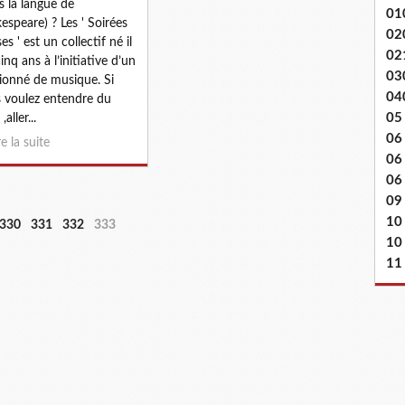
s la langue de
01
espeare) ? Les ' Soirées
02
es ' est un collectif né il
02
inq ans à l’initiative d’un
03
ionné de musique. Si
04
 voulez entendre du
05
,aller...
06
re la suite
06
06 
09
10
3
3
3
330
331
332
333
10
0
1
2
0
0
0
11