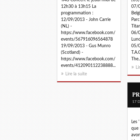
12h30 à 13h15 La
07/0
programmation :
Belg
12/09/2013 - John Carrie
Parc
(NL) -
Tita
https://www.facebook.com/
06/0
events/567916096564878
Lunc
19/09/2013 - Gus Munro
05/0
(Scotland) -
T.A.
https://www.facebook.com/
The..
events/412090112238888...
Li
Lire la suite
PR
17 
Les 
que 
avon