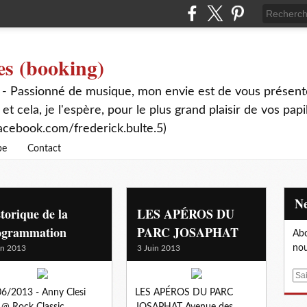
es (booking)
 - Passionné de musique, mon envie est de vous présente
 et cela, je l'espère, pour le plus grand plaisir de vos papi
acebook.com/frederick.bulte.5)
be
Contact
torique de la
LES APÉROS DU
ogrammation
PARC JOSAPHAT
Abo
nou
in 2013
3 Juin 2013
E
m
6/2013 - Anny Clesi
LES APÉROS DU PARC
a
 @ Rock Classic
JOSAPHAT Avenue des