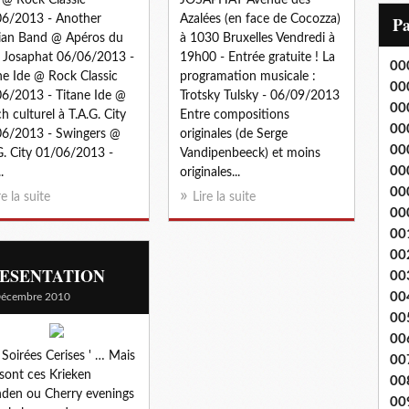
i
6/2013 - Another
Azalées (en face de Cocozza)
P
l
ian Band @ Apéros du
à 1030 Bruxelles Vendredi à
 Josaphat 06/06/2013 -
19h00 - Entrée gratuite ! La
00
ne Ide @ Rock Classic
programation musicale :
00
6/2013 - Titane Ide @
Trotsky Tulsky - 06/09/2013
00
h culturel à T.A.G. City
Entre compositions
00
6/2013 - Swingers @
originales (de Serge
00
G. City 01/06/2013 -
Vandipenbeeck) et moins
00
.
originales...
00
re la suite
Lire la suite
00
00
00
ESENTATION
00
00
Décembre 2010
00
00
' Soirées Cerises ' … Mais
00
sont ces Krieken
00
den ou Cherry evenings
00