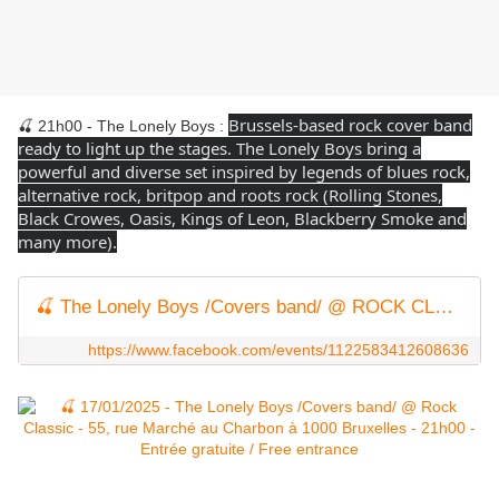
Brussels-based rock cover band
🍒 21h00 - The Lonely Boys :
ready to light up the stages. The Lonely Boys bring a
powerful and diverse set inspired by legends of blues rock,
alternative rock, britpop and roots rock (Rolling Stones,
Black Crowes, Oasis, Kings of Leon, Blackberry Smoke and
many more).
🍒 The Lonely Boys /Covers band/ @ ROCK CLASSIC - 17/01/2025
https://www.facebook.com/events/1122583412608636