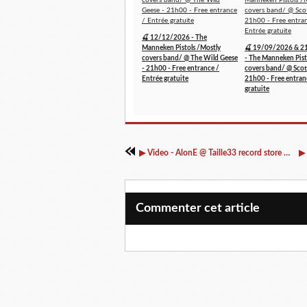
🍒 12/12/2026 - The
Manneken Pistols /Mostly
🍒 19/09/2026 & 2
covers band/ @ The Wild Geese
- The Manneken Pist
- 21h00 - Free entrance /
covers band/ @ Scott
Entrée gratuite
21h00 - Free entran
gratuite
▶ Video - AlonE @ Taille33 record store - 06/05/2017
Commenter cet article