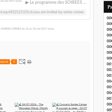
▶ Le programme des SOIREES CERISES du 10 au 20 mai 2017 inclus
i
P
l
chi.mp/e922121101c6/you-are-invited-by-soires-cerises
00
00
00
00
00
00
00
00
epost
0
00
00
00
00
00
00
00
00
00