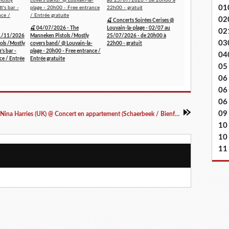
01
02
🍒 Concerts Soirées Cerises @
🍒 04/07/2026 - The
Louvain-la-plage - 02/07 au
02
1/11/2026
Manneken Pistols /Mostly
25/07/2026 - de 20h00 à
03
ols /Mostly
covers band/ @ Louvain-la-
22h00 - gratuit
's bar -
plage - 20h00 - Free entrance /
04
ce / Entrée
Entrée gratuite
05
06
06
06 
09
▶ Nina Harries (UK) @ Concert en appartement (Schaerbeek / Bienfaiteurs) - 07/05/2017
10
10
11