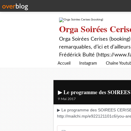
Orga Soirées Ceris
Orga Soirées Cerises (booking)
remarquables, d’ici et d’ailleurs
Frédérick Bulté (https://www.f
Accueil
Instagram
Chaîne Youtu
▶ Le programme des SOIREES C
9 Mai 2017
▶ Le programme des SOIREES CERISES d
http://mailchi.mp/e922121101c6/you-are-