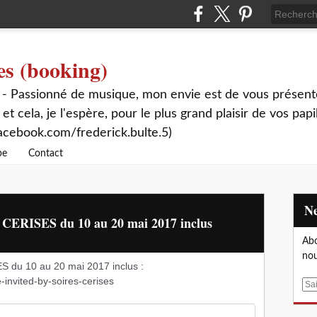
es (booking)
 - Passionné de musique, mon envie est de vous présente
 et cela, je l'espère, pour le plus grand plaisir de vos papi
acebook.com/frederick.bulte.5)
be
Contact
ERISES du 10 au 20 mai 2017 inclus
Abo
nou
u 10 au 20 mai 2017 inclus : 
invited-by-soires-cerises
E
m
a