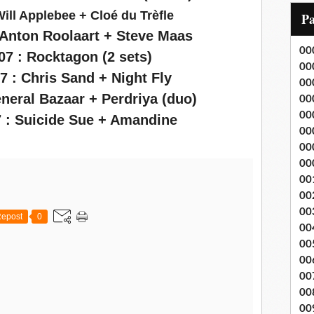
i
ill Applebee + Cloé du Trèfle
P
l
 Anton Roolaart + Steve Maas
00
07 : Rocktagon (2 sets)
00
7 : Chris Sand + Night Fly
00
eneral Bazaar + Perdriya (duo)
00
00
 : Suicide Sue + Amandine
00
00
00
00
00
00
epost
0
00
00
00
00
00
00