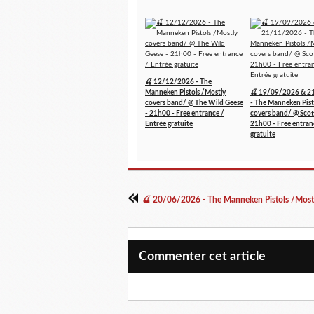
🍒 12/12/2026 - The
Manneken Pistols /Mostly
🍒 19/09/2026 & 2
covers band/ @ The Wild Geese
- The Manneken Pist
- 21h00 - Free entrance /
covers band/ @ Scott
Entrée gratuite
21h00 - Free entran
gratuite
Commenter cet article