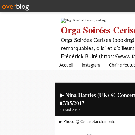
Orga Soirées Ceris
Orga Soirées Cerises (booking)
remarquables, d’ici et d’ailleurs
Frédérick Bulté (https://www.f
Accueil
Instagram
Chaîne Youtu
▶ Nina Harries (UK) @ Concert 
07/05/2017
10 Mai 2017
Oscar Sanclemente
▶ Photo @