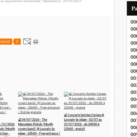
i
P
l
00
00
00
epost
0
00
00
00
00
00
00
00
00
00
00
00
🍒 Concerts Soirées Cerises @
🍒 04/07/2026 - The
Louvain-la-plage - 02/07 au
00
1/11/2026
Manneken Pistols /Mostly
25/07/2026 - de 20h00 à
00
ols /Mostly
covers band/ @ Louvain-la-
22h00 - gratuit
's bar -
plage - 20h00 - Free entrance /
00