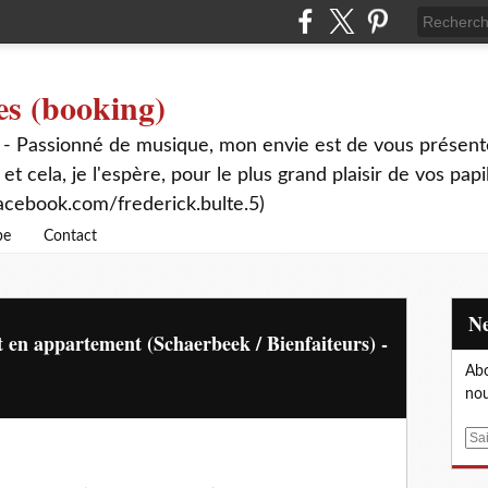
es (booking)
 - Passionné de musique, mon envie est de vous présente
 et cela, je l'espère, pour le plus grand plaisir de vos papi
acebook.com/frederick.bulte.5)
be
Contact
en appartement (Schaerbeek / Bienfaiteurs) -
Abo
nou
E
m
a