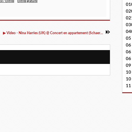
ce / Entrée
Entrée gratuite
01
02
02
03
04
▶ Video - Nina Harries (UK) @ Concert en appartement (Schaerbeek / Bienfaiteurs) - 07/05/2017
05
06
06
06 
09
10
10
11