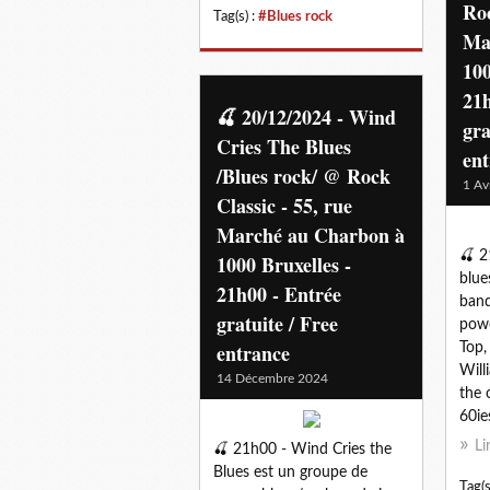
Roc
Tag(s) :
#Blues rock
Ma
100
21h
🍒 20/12/2024 - Wind
gra
Cries The Blues
en
/Blues rock/ @ Rock
1 Av
Classic - 55, rue
Marché au Charbon à
🍒 2
1000 Bruxelles -
blue
21h00 - Entrée
band
gratuite / Free
powe
entrance
Top,
Will
14 Décembre 2024
the 
60ie
Li
🍒 21h00 - Wind Cries the
Blues est un groupe de
Tag(s