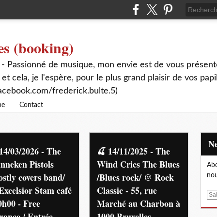
es (booking)
 - Passionné de musique, mon envie est de vous présente
 et cela, je l'espère, pour le plus grand plaisir de vos papi
acebook.com/frederick.bulte.5)
be
Contact
14/03/2026 - The
🍒 14/11/2025 - The
nneken Pistols
Wind Cries The Blues
Abo
stly covers band/
/Blues rock/ @ Rock
nou
xcelsior Stam café
Classic - 55, rue
E
0h00 - Free
Marché au Charbon à
m
rance / Entrée
1000 Bruxelles -
a