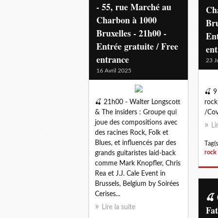
- 55, rue Marché au
Ch
Charbon à 1000
Bru
Bruxelles - 21h00 -
Ent
Entrée gratuite / Free
en
entrance
23 J
16 Avril 2025
🍒 9
🍒 21h00 - Walter Longscott
rock
& The insiders : Groupe qui
/Cov
joue des compositions avec
Li
des racines Rock, Folk et
Blues, et influencés par des
Tag(s
rock
grands guitaristes laid-back
comme Mark Knopfler, Chris
Rea et J.J. Cale Event in
Brussels, Belgium by Soirées
Cerises...
🍒 
Lire la suite
Fat