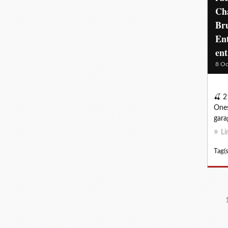
Ch
Bru
Ent
en
8 Oc
🍒 2
Ones
gara
Li
Tag(s