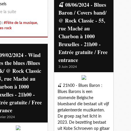
🍒 08/06/2024 - Blues
sels
Baron / Covers band/
re la suite
@ Rock Classic - 55,
) :
#Fête de la musique
,
rue Maché au
es rock
Charbon à 1000
Bruxelles - 21h00 -
Entrée gratuite / Free
09/02/2024 - Wind
entrance
es the blues /Blues
3 Juin 2024
k/ @ Rock Classic
5, rue Maché au
arbon à 1000
🍒 21h00 - Blues Baron :
Blues Barons is een
xelles - 21h00 -
stomende Belgische
rée gratuite / Free
bluesband die bestaat uit vijf
trance
getalenteerde muzikanten.
De groep zag het licht in
vrier 2024
2023. De bezetting bestaat
uit Kobe Schroeven op gitaar