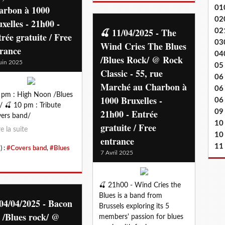
arbon à 1000
01
02
xelles - 21h00 -
🍒 11/04/2025 - The
02
rée gratuite / Free
03
Wind Cries The Blues
trance
04
/Blues Rock/ @ Rock
uin 2025
05
Classic - 55, rue
06
Marché au Charbon à
06
 pm : High Noon /Blues
1000 Bruxelles -
06 
/ 🍒 10 pm : Tribute
21h00 - Entrée
09
ers band/
10
gratuite / Free
re la suite
10
entrance
11
) :
#Covers band
,
#Blues
7 Avril 2025
🍒 21h00 - Wind Cries the
Blues is a band from
04/04/2025 - Bacon
Brussels exploring its 5
 /Blues rock/ @
members' passion for blues