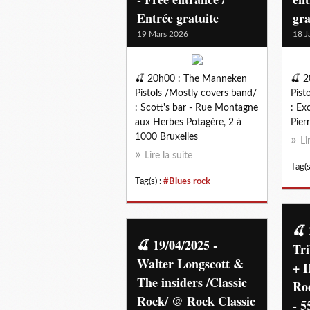
Entrée gratuite
gra
19 Mars 2026
18 J
🍒 20h00 : The Manneken
🍒 
Pistols /Mostly covers band/
Pist
: Scott's bar - Rue Montagne
: Exc
aux Herbes Potagère, 2 à
Pierr
1000 Bruxelles
Li
Lire la suite
Tag(s
Tag(s) :
#Blues rock
🍒 
🍒 19/04/2025 -
Tri
Walter Longscott &
+ 
The insiders /Classic
Ro
Rock/ @ Rock Classic
- 5