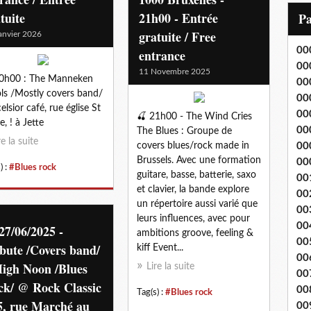
i
tuite
21h00 - Entrée
P
l
gratuite / Free
anvier 2026
00
entrance
00
11 Novembre 2025
20h00 : The Manneken
00
ols /Mostly covers band/
00
elsior café, rue église St
00
🍒 21h00 - The Wind Cries
e, ! à Jette
00
The Blues : Groupe de
re la suite
covers blues/rock made in
00
Brussels. Avec une formation
00
) :
#Blues rock
guitare, basse, batterie, saxo
00
et clavier, la bande explore
00
un répertoire aussi varié que
00
leurs influences, avec pour
00
27/06/2025 -
ambitions groove, feeling &
00
bute /Covers band/
kiff Event...
00
High Noon /Blues
Lire la suite
00
ck/ @ Rock Classic
00
Tag(s) :
#Blues rock
5, rue Marché au
00