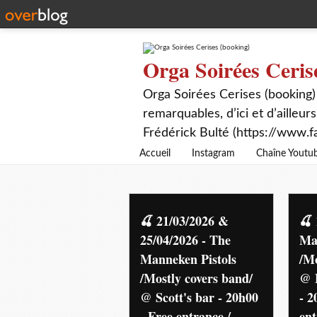
Orga Soirées Ceris
Orga Soirées Cerises (booking)
remarquables, d’ici et d’ailleurs
Frédérick Bulté (https://www.f
Accueil
Instagram
Chaîne Youtu
blues rock
🍒 21/03/2026 &
🍒 
25/04/2026 - The
Ma
Manneken Pistols
/Mo
/Mostly covers band/
@ E
@ Scott's bar - 20h00
- 2
- Free entrance /
ent