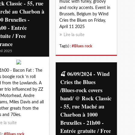
k Classic - 55, rue
music with funky, groovy
and rocky accents. Event in
rché au Charbon à
Brussels, Belgium by Wind
0 Bruxelles -
Cries the Blues on Friday,
00 - Entrée
April 11 2025
tuite / Free
Lire la suite
trance
Tag(s) :
#Blues rock
ril 2025
1h00 - Bacon Fat : The
🍒 06/09/2024 - Wind
s boogie rock 'n roll
Cries the Blues
 from the Lowlands. A
/Blues-rock covers
r trio influenced by ZZ
 Motorhead, Andre
band/ @ Rock Classic
iams, Miles Davis and all
- 55, rue Maché au
other greats from the
Charbon à 1000
s and 70ies.
Bruxelles - 21h00 -
re la suite
Entrée gratuite / Free
) :
#Blues rock