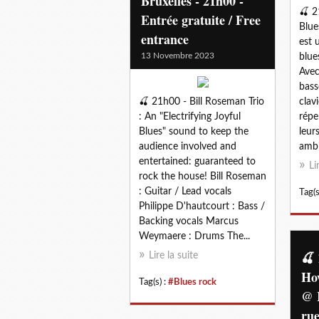
Bruxelles - 21h00 -
🍒 2
Entrée gratuite / Free
Blue
entrance
est 
13 Novembre 2023
blue
Avec
bass
🍒 21h00 - Bill Roseman Trio
clav
: An "Electrifying Joyful
répe
Blues" sound to keep the
leur
audience involved and
ambi
entertained: guaranteed to
Li
rock the house! Bill Roseman
: Guitar / Lead vocals
Tag(s
Philippe D'hautcourt : Bass /
Backing vocals Marcus
Weymaere : Drums The...
🍒 
Lire la suite
Ho
Tag(s) :
#Blues rock
@ R
ru