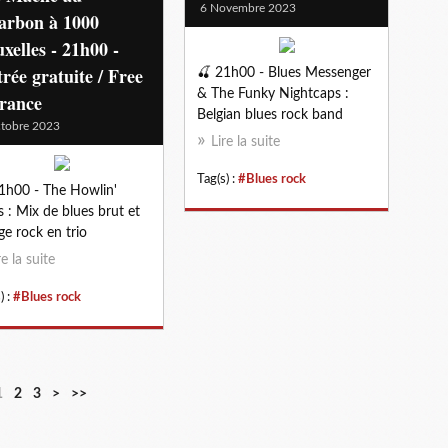
6 Novembre 2023
arbon à 1000
xelles - 21h00 -
rée gratuite / Free
🍒 21h00 - Blues Messenger
& The Funky Nightcaps :
trance
Belgian blues rock band
tobre 2023
Lire la suite
Tag(s) :
#Blues rock
1h00 - The Howlin'
 : Mix de blues brut et
ge rock en trio
re la suite
) :
#Blues rock
1
2
3
>
>>