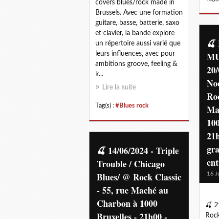
covers blues/rock made in
Brussels. Avec une formation
guitare, basse, batterie, saxo
et clavier, la bande explore
🍒
un répertoire aussi varié que
leurs influences, avec pour
MU
ambitions groove, feeling &
20/
k...
No
Lire la suite
Roc
Tag(s) :
#Blues rock
Ma
100
21h
gra
🍒 14/06/2024 - Triple
en
Trouble / Chicago
Blues/ @ Rock Classic
16 J
- 55, rue Maché au
Charbon à 1000
🍒 2
Bruxelles - 21h00 -
Rock