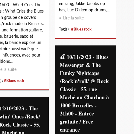
en zang, Jakke Jacobs op
1h00 - Wind Cries The
bas, Luc Dirken op drums,...
s : Wind Cries the Blues
un groupe de covers
Lire la suite
s/rock made in Brussels.
Tag(s) :
#Blues rock
 une formation guitare,
e, batterie, saxo et
ier, la bande explore un
rtoire aussi varié que
🍒 10/11/2023 - Blues
s influences, avec pour
tions...
Messenger & The
re la suite
Funky Nightcaps
/Rock'n'roll/ @ Rock
) :
#Blues rock
Classic - 55, rue
Maché au Charbon à
1000 Bruxelles -
12/10/2023 - The
21h00 - Entrée
wlin' Ones /Rock/
gratuite / Free
ock Classic - 55,
entrance
e Maché au