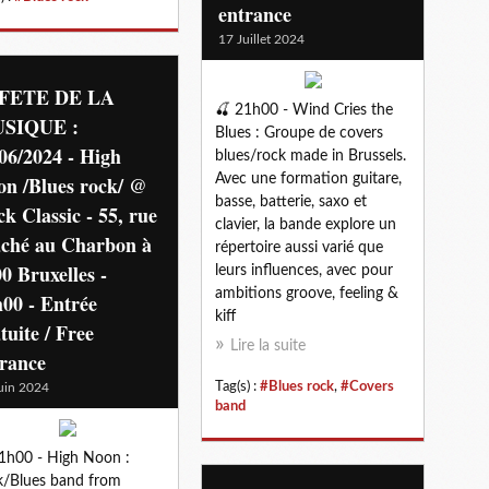
entrance
17 Juillet 2024
 FETE DE LA
🍒 21h00 - Wind Cries the
SIQUE :
Blues : Groupe de covers
06/2024 - High
blues/rock made in Brussels.
on /Blues rock/ @
Avec une formation guitare,
basse, batterie, saxo et
k Classic - 55, rue
clavier, la bande explore un
ché au Charbon à
répertoire aussi varié que
0 Bruxelles -
leurs influences, avec pour
ambitions groove, feeling &
00 - Entrée
kiff
tuite / Free
Lire la suite
trance
Tag(s) :
#Blues rock
,
#Covers
uin 2024
band
1h00 - High Noon :
/Blues band from