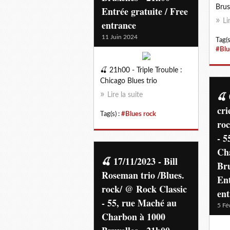
Brus
Entrée gratuite / Free
Li
entrance
11 Juin 2024
Tag(s
#Blu
🍒 21h00 - Triple Trouble :
Chicago Blues trio
🍒 
Lire la suite
cri
Tag(s) :
#Blues rock
roc
- 5
Ch
🍒 17/11/2023 - Bill
Bru
Roseman trio /Blues.
Ent
rock/ @ Rock Classic
en
- 55, rue Maché au
5 Fé
Charbon à 1000