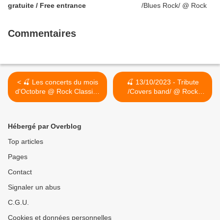
gratuite / Free entrance
Commentaires
< 🍒 Les concerts du mois
🍒 13/10/2023 - Tribute
d'Octobre @ Rock Classic /
/Covers band/ @ Rock
23/12 : BLONDIE tribute
Classic - 55, rue Maché au
band
Charbon à 1000 Bruxelles -
21h00 - Entrée gratuite /
Hébergé par Overblog
Free entrance >
Top articles
Pages
Contact
Signaler un abus
C.G.U.
Cookies et données personnelles