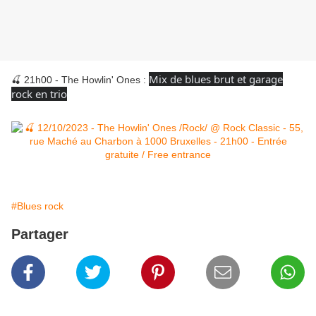
Mix de blues brut et garage
🍒 21h00 - The Howlin' Ones :
rock en trio
#Blues rock
Partager