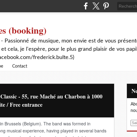
es (booking)
 - Passionné de musique, mon envie est de vous présente
 et cela, je l'espère, pour le plus grand plaisir de vos papi
acebook.com/frederick.bulte.5)
be
Contact
 Classic - 55, rue Maché au Charbon à 1000
ite / Free entrance
Abo
nou
n Brussels (Belgium). The band was formed in
E
m
ng musical experience, having played in several bands
a