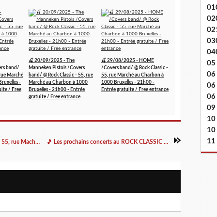
01
02
02
03
04
🍒 20/09/2025 - The
🍒 29/08/2025 - HOME
05
rs band/
Manneken Pistols /Covers
/Covers band/ @ Rock Classic -
06
 rue Marché
band/ @ Rock Classic - 55, rue
55, rue Marché au Charbon à
ruxelles -
Marché au Charbon à 1000
1000 Bruxelles - 21h00 -
06
ite / Free
Bruxelles - 21h00 - Entrée
Entrée gratuite / Free entrance
06 
gratuite / Free entrance
09
10
10
11
🎵 04/11/2021 - Nico Dovan @ Rock Classic - 55, rue Maché au Charbon à 1000 Bruxelles - 21h00 - Entrée gratuite / Free entrance
🎵 Les prochains concerts au ROCK CLASSIC / THE DOORS tribute band samedi 13/11/2021 à 21h00