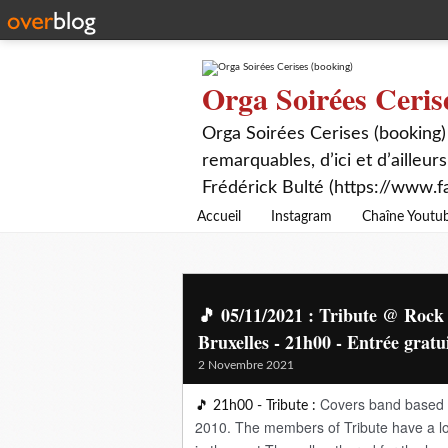
Orga Soirées Ceris
Orga Soirées Cerises (booking)
remarquables, d’ici et d’ailleurs
Frédérick Bulté (https://www.f
Accueil
Instagram
Chaîne Youtu
🎵 05/11/2021 : Tribute @ Rock
Bruxelles - 21h00 - Entrée gratu
2 Novembre 2021
Covers band based i
🎵 21h00 - Tribute :
2010.
The members of Tribute have a lo