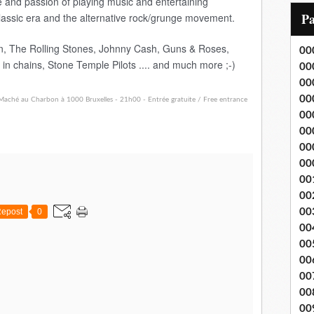
ve and passion of playing music and entertaining
i
P
lassic era and the alternative rock/grunge movement.
l
lin, The Rolling Stones, Johnny Cash, Guns & Roses,
00
 in chains, Stone Temple Pilots .... and much more ;-)
00
00
00
00
00
00
00
00
00
epost
0
00
00
00
00
00
00
00