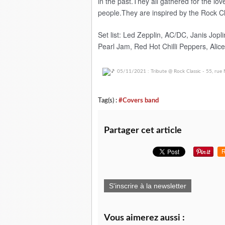
in the past.
They all gathered for the lo
people.
They are inspired by the Rock C
Set list: Led Zepplin, AC/DC, Janis Jop
Pearl Jam, Red Hot Chilli Peppers, Alice
Tag(s) :
#Covers band
Partager cet article
R
S'inscrire à la newsletter
Vous aimerez aussi :