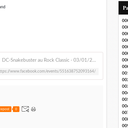
i
P
and
l
00
00
00
00
00
00
DC-Snakebuster au Rock Classic - 03/01/2020
00
00
ttps://www.facebook.com/events/551638752093164/
00
00
00
00
00
00
epost
0
00
00
00