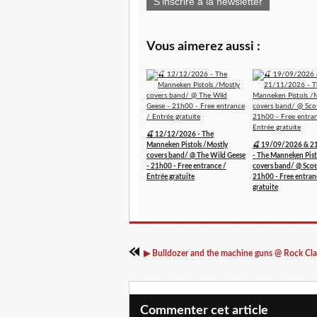
S'inscrire à la newsletter
Vous aimerez aussi :
🍒 12/12/2026 - The
Manneken Pistols /Mostly
🍒 19/09/2026 & 2
covers band/ @ The Wild Geese
- The Manneken Pist
- 21h00 - Free entrance /
covers band/ @ Scott
Entrée gratuite
21h00 - Free entran
gratuite
Commenter cet article