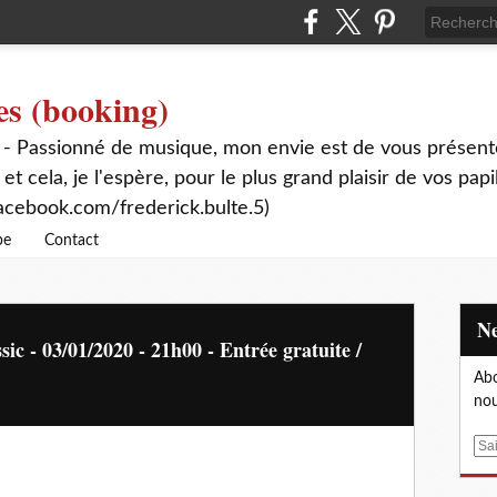
es (booking)
 - Passionné de musique, mon envie est de vous présente
 et cela, je l'espère, pour le plus grand plaisir de vos papi
acebook.com/frederick.bulte.5)
be
Contact
 - 03/01/2020 - 21h00 - Entrée gratuite /
Abo
nou
E
m
a