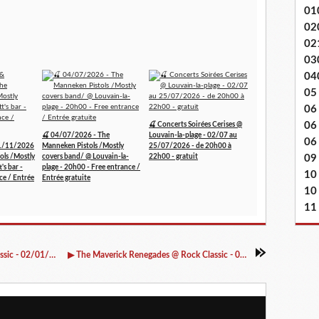
01
02
02
03
04
05
06
06
🍒 Concerts Soirées Cerises @
🍒 04/07/2026 - The
Louvain-la-plage - 02/07 au
06 
1/11/2026
Manneken Pistols /Mostly
25/07/2026 - de 20h00 à
ols /Mostly
covers band/ @ Louvain-la-
22h00 - gratuit
09
's bar -
plage - 20h00 - Free entrance /
10
ce / Entrée
Entrée gratuite
10
11
▶ Bulldozer and the machine guns @ Rock Classic - 02/01/2020 - 21h00 - Entrée gratuite / Free entrance
▶ The Maverick Renegades @ Rock Classic - 04/01/2020 - 21h00 - Entrée gratuite !