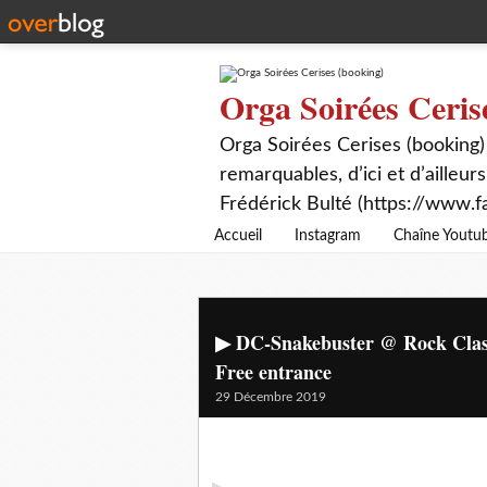
Orga Soirées Ceris
Orga Soirées Cerises (booking)
remarquables, d’ici et d’ailleurs
Frédérick Bulté (https://www.f
Accueil
Instagram
Chaîne Youtu
▶ DC-Snakebuster @ Rock Classic
Free entrance
29 Décembre 2019