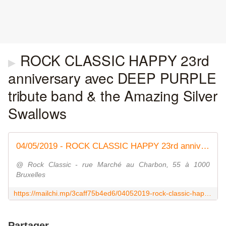
ROCK CLASSIC HAPPY 23rd
▶
anniversary avec DEEP PURPLE
tribute band & the Amazing Silver
Swallows
04/05/2019 - ROCK CLASSIC HAPPY 23rd anniversary avec DEEP PURPLE tribute band & the Amazing Silver Swallows - 9pm /Free entrance
@ Rock Classic - rue Marché au Charbon, 55 à 1000
Bruxelles
https://mailchi.mp/3caff75b4ed6/04052019-rock-classic-happy-23rd-anniversary-avec-deep-purple-tribute-band-theamazing-silver-swallows-9pm-free-entrance
Partager