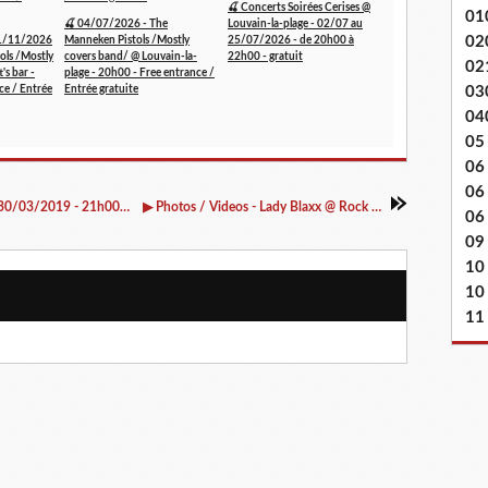
🍒 Concerts Soirées Cerises @
01
🍒 04/07/2026 - The
Louvain-la-plage - 02/07 au
02
1/11/2026
Manneken Pistols /Mostly
25/07/2026 - de 20h00 à
ols /Mostly
covers band/ @ Louvain-la-
22h00 - gratuit
02
's bar -
plage - 20h00 - Free entrance /
ce / Entrée
Entrée gratuite
03
04
05
06
06
▶ Talia (F/US) + Sport Doen au Rock Classic - 30/03/2019 - 21h00 - Entrée gratuite / Free entrance
▶ Photos / Videos - Lady Blaxx @ Rock Classic - 23/03/2019
06 
09
10
10
11