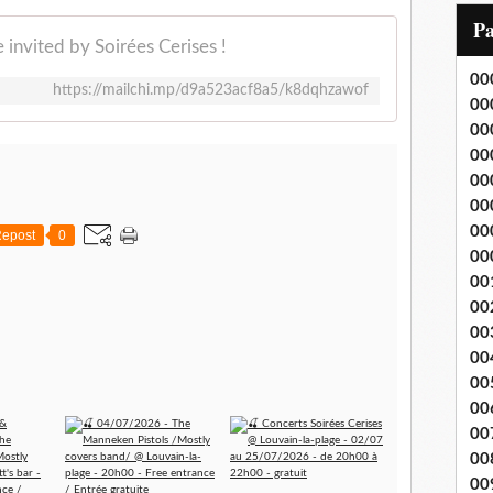
i
P
l
 invited by Soirées Cerises !
00
https://mailchi.mp/d9a523acf8a5/k8dqhzawof
00
00
00
00
00
00
epost
0
00
00
00
00
00
00
00
00
00
00