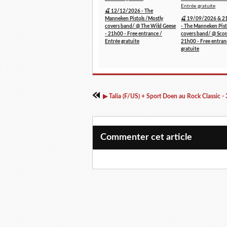
🍒 12/12/2026 - The
Manneken Pistols /Mostly
🍒 19/09/2026 & 2
covers band/ @ The Wild Geese
- The Manneken Pist
- 21h00 - Free entrance /
covers band/ @ Scott
Entrée gratuite
21h00 - Free entran
gratuite
Commenter cet article