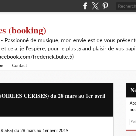
es (booking)
 - Passionné de musique, mon envie est de vous présente
 et cela, je l'espère, pour le plus grand plaisir de vos papi
acebook.com/frederick.bulte.5)
be
Contact
(SOIREES CERISES) du 28 mars au 1er avril
Abo
nou
E
m
ISES) du 28 mars au 1er avril 2019
a