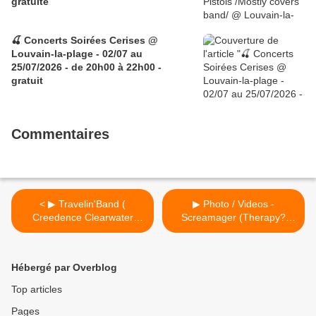
gratuite
🍒 Concerts Soirées Cerises @
Louvain-la-plage - 02/07 au
25/07/2026 - de 20h00 à 22h00 -
gratuit
Commentaires
< ▶ Travelin'Band (
▶ Photo / Videos -
Creedence Clearwater
Screamager (Therapy?
Revival tribute band ) @
tribute band) @ Rock
Rock Classic - 29/02/2019 -
Classic - 02/02/2019 >
21h00 - Entrée
Hébergé par Overblog
gratuite/Free entrance
Top articles
Pages