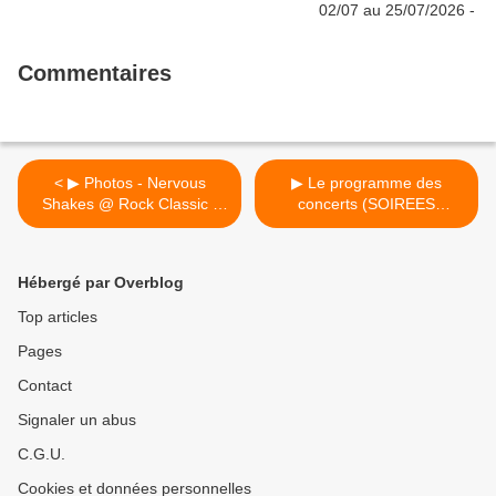
Commentaires
< ▶ Photos - Nervous
▶ Le programme des
Shakes @ Rock Classic -
concerts (SOIREES
27/09/2018
CERISES) du 04 au 13
octobre 2018 >
Hébergé par Overblog
Top articles
Pages
Contact
Signaler un abus
C.G.U.
Cookies et données personnelles