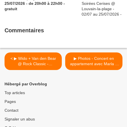
25/07/2026 - de 20h00 à 22h00 -
gratuit
Commentaires
< ▶ Wido + Van den Bear
▶ Photos - Concert en
@ Rock Classic -
appartement avec Marla &
03/11/2018 - 21h00 -
David Celia (Canada) @
entrée gratuite / Free
Uccle / Churchill -
entrance
31/10/2018 >
Hébergé par Overblog
Top articles
Pages
Contact
Signaler un abus