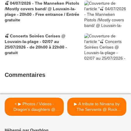
🍒 04/07/2026 - The Manneken Pistols
/Mostly covers band/ @ Louvain-la-
plage - 20h00 - Free entrance / Entrée
gratuite
🍒 Concerts Soirées Cerises @
Louvain-la-plage - 02/07 au
25/07/2026 - de 20h00 à 22h00 -
gratuit
Commentaires
< ▶ Photos / Videos -
▶ A tribute to Nirvana by
Dragon's daughters @
The Servants @ Rock
Rock Classic - 23/11/2018
Classic - 30/11/2018 -
21h00 - Entrée gratuite /
Free entrance >
Hébergé par Overblog