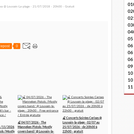
01
02
02
03
04
05
06
epost
0
06
06 
09
10
10
11
🍒 Concerts Soirées Cerises @
🍒 04/07/2026 - The
Louvain-la-plage - 02/07 au
1/11/2026
Manneken Pistols /Mostly
25/07/2026 - de 20h00 à
ols /Mostly
covers band/ @ Louvain-la-
22h00 - gratuit