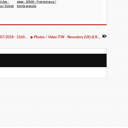
's bar -
plage - 20h00 - Free entrance /
ce / Entrée
Entrée gratuite
▶ Lobo + Novustory (UK) @ Rock Classic - 20/07/2018 - 21h00 - Entrée gratuite / Free entrance
▶ Photos / Video ITW - Novustory (UK) @ Rock Classic - 21/07/2018