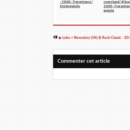
- 21h00 - Free entrance /
covers band/ @ Scott
Entrée gratuite
21h00 - Free entran
gratuite
Commenter cet article