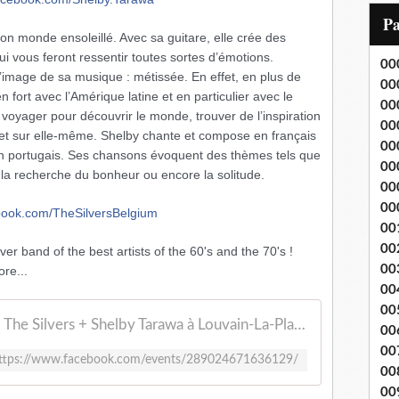
i
P
l
 monde ensoleillé. Avec sa guitare, elle crée des
ui vous feront ressentir toutes sortes d’émotions.
00
l’image de sa musique : métissée. En effet, en plus de
00
en fort avec l’Amérique latine et en particulier avec le
00
 voyager pour découvrir le monde, trouver de l’inspiration
00
 et sur elle-même. Shelby chante et compose en français
00
en portugais. Ses chansons évoquent des thèmes tels que
00
té, la recherche du bonheur ou encore la solitude.
00
00
book.com/
TheSilversBelgium
00
00
ver band of the best artists of the 60's and the 70's !
00
re...
00
00
The Silvers + Shelby Tarawa à Louvain-La-Plage
00
00
ttps://www.facebook.com/events/289024671636129/
00
00