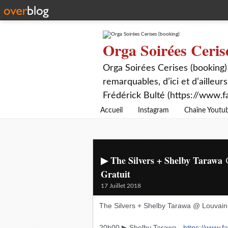
Orga Soirées Ceris
Orga Soirées Cerises (booking)
remarquables, d’ici et d’ailleurs
Frédérick Bulté (https://www.f
Accueil
Instagram
Chaîne Youtu
▶ The Silvers + Shelby Tarawa 
Gratuit
17 Juillet 2018
The Silvers + Shelby Tarawa @ Louvain-
20h00 ▶ Shelby Tarawa -
https://www.f