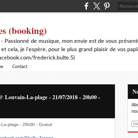
es (booking)
 - Passionné de musique, mon envie est de vous présente
 et cela, je l'espère, pour le plus grand plaisir de vos papi
acebook.com/frederick.bulte.5)
be
Contact
@ Louvain-La-plage - 21/07/2018 - 20h00 -
Abo
nou
E
La-plage - 20h00 - Gratuit
m
a
acebook.com/
Shelby.Tarawa