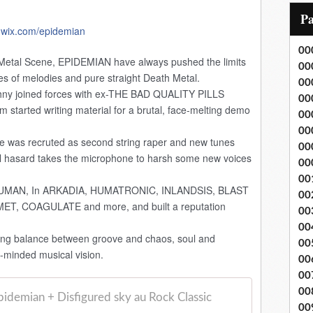
i
P
l
.wix.com/
epidemian
00
n Metal Scene, EPIDEMIAN have always pushed the limits
00
ries of melodies and pure straight Death Metal.
00
hny joined forces with ex-THE BAD QUALITY PILLS
00
 started writing material for a brutal, face-melting demo
00
00
e was recruted as second string raper and new tunes
00
el hasard takes the microphone to harsh some new voices
00
00
DEHUMAN, In ARKADIA, HUMATRONIC, INLANDSIS, BLAST
00
, COAGULATE and more, and built a reputation
00
00
ng balance between groove and chaos, soul and
00
-minded musical vision.
00
00
00
pidemian + Disfigured sky au Rock Classic
00