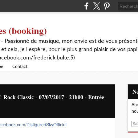
es (booking)
 - Passionné de musique, mon envie est de vous présente
 et cela, je l'espère, pour le plus grand plaisir de vos papi
acebook.com/frederick.bulte.5)
be
Contact
Rock Classic - 07/07/2017 - 21h00 - Entrée
Abo
nou
facebook.com/
DisfiguredSkyOfficiel
E
m
a