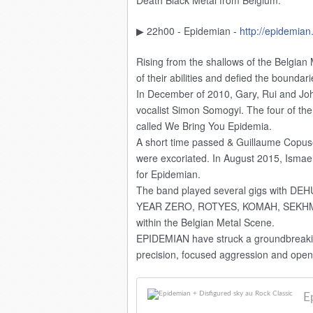
Death Black Metal from Belgium.
▶ 22h00 - Epidemian -
http://epidemian
Rising from the shallows of the Belgia
of their abilities and defied the bounda
In December of 2010, Gary, Rui and Jo
vocalist Simon Somogyi. The four of them
called We Bring You Epidemia.
A short time passed & Guillaume Copus
were excoriated. In August 2015, Isma
for Epidemian.
The band played several gigs with 
YEAR ZERO, ROTYES, KOMAH, SEKHMET
within the Belgian Metal Scene.
EPIDEMIAN have struck a groundbreaki
precision, focused aggression and open
E