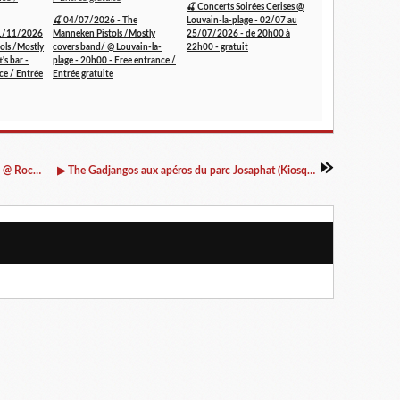
🍒 Concerts Soirées Cerises @
🍒 04/07/2026 - The
Louvain-la-plage - 02/07 au
1/11/2026
Manneken Pistols /Mostly
25/07/2026 - de 20h00 à
ols /Mostly
covers band/ @ Louvain-la-
22h00 - gratuit
's bar -
plage - 20h00 - Free entrance /
ce / Entrée
Entrée gratuite
▶ Lisa in the woods + Room for elephants (NL) @ Rock Classic - 24/06/2017 - 21h00 - Entrée gratuite !
▶ The Gadjangos aux apéros du parc Josaphat (Kiosque à musique) - 30/06/2017 - 20h00 - Gratuit !