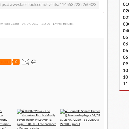
01
ttps://www.facebook.com/events/1145532232260323
02
02
03
04
05
06
06
06 
epost
0
09
10
10
11