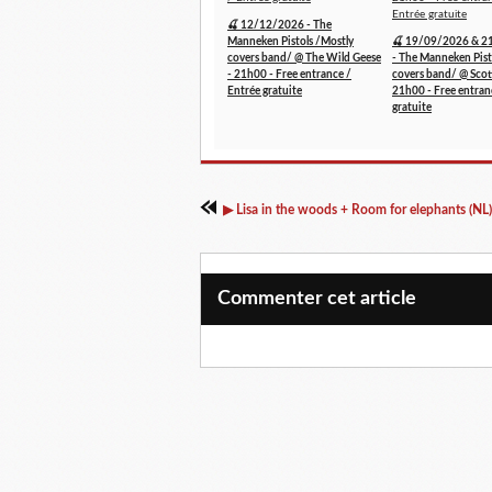
🍒 12/12/2026 - The
Manneken Pistols /Mostly
🍒 19/09/2026 & 2
covers band/ @ The Wild Geese
- The Manneken Pist
- 21h00 - Free entrance /
covers band/ @ Scott
Entrée gratuite
21h00 - Free entran
gratuite
Commenter cet article