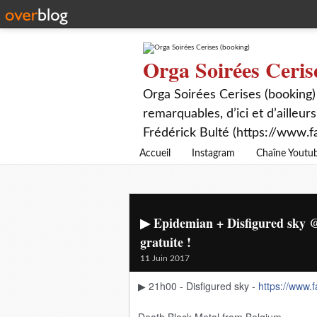
Orga Soirées Ceris
Orga Soirées Cerises (booking)
remarquables, d’ici et d’ailleurs
Frédérick Bulté (https://www.f
Accueil
Instagram
Chaîne Youtu
▶ Epidemian + Disfigured sky @ 
gratuite !
11 Juin 2017
▶ 21h00 - Disfigured sky -
https://www.