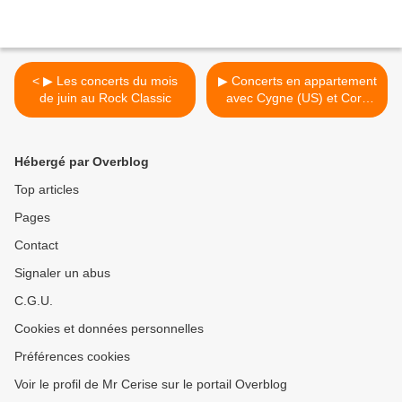
< ▶ Les concerts du mois
▶ Concerts en appartement
de juin au Rock Classic
avec Cygne (US) et Cora
Sayers (Spain) @ Manoir
du Solbosch le dimanche
30 avril à 20h00 >
Hébergé par Overblog
Top articles
Pages
Contact
Signaler un abus
C.G.U.
Cookies et données personnelles
Préférences cookies
Voir le profil de Mr Cerise sur le portail Overblog