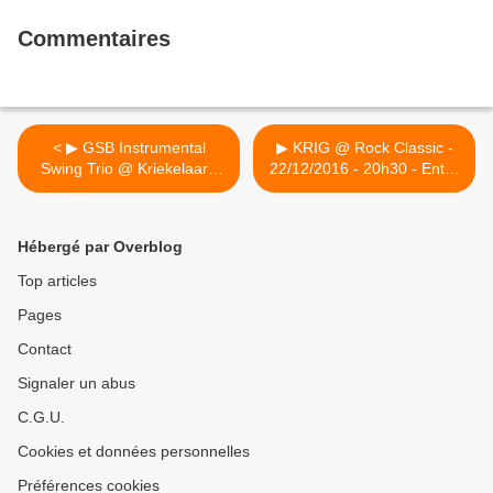
Commentaires
< ▶ GSB Instrumental
▶ KRIG @ Rock Classic -
Swing Trio @ Kriekelaar -
22/12/2016 - 20h30 - Entré
23/12/2016 - 14h00 -
gratuite ! >
Entrée gratuite !
Hébergé par Overblog
Top articles
Pages
Contact
Signaler un abus
C.G.U.
Cookies et données personnelles
Préférences cookies