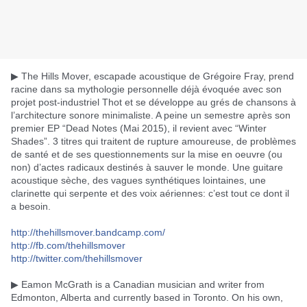
▶ The Hills Mover, escapade acoustique de Grégoire Fray, prend
racine dans sa mythologie personnelle déjà évoquée avec son
projet post-industriel Thot et se développe au grés de chansons à
l’architecture sonore minimaliste. A peine un semestre après son
premier EP “Dead Notes (Mai 2015), il revient avec “Winter
Shades”. 3 titres qui traitent de rupture amoureuse, de problèmes
de santé et de ses questionnements sur la mise en oeuvre (ou
non) d’actes radicaux destinés à sauver le monde. Une guitare
acoustique sèche, des vagues synthétiques lointaines, une
clarinette qui serpente et des voix aériennes: c’est tout ce dont il
a besoin.
http://
thehillsmover.bandcamp.com/
http://fb.com/
thehillsmover
http://twitter.com/
thehillsmover
▶ Eamon McGrath is a Canadian musician and writer from
Edmonton, Alberta and currently based in Toronto. On his own,