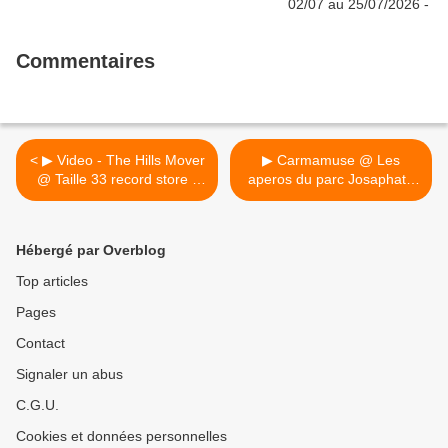
Commentaires
< ▶ Video - The Hills Mover
▶ Carmamuse @ Les
@ Taille 33 record store -
aperos du parc Josaphat /
22/10/2016
Ecuries van de tram -
18/11/2016 - 19h00 >
Hébergé par Overblog
Top articles
Pages
Contact
Signaler un abus
C.G.U.
Cookies et données personnelles