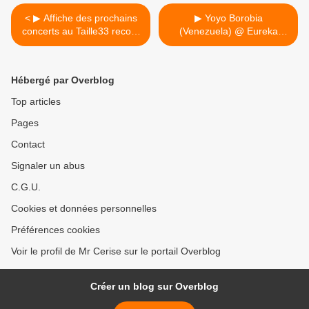
< ▶ Affiche des prochains
▶ Yoyo Borobia
concerts au Taille33 record
(Venezuela) @ Eureka
store à Flagey
zorg- en wooncentrum -
19/08/2016 >
Hébergé par Overblog
Top articles
Pages
Contact
Signaler un abus
C.G.U.
Cookies et données personnelles
Préférences cookies
Voir le profil de Mr Cerise sur le portail Overblog
Créer un blog sur Overblog