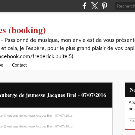
es (booking)
 - Passionné de musique, mon envie est de vous présente
 et cela, je l'espère, pour le plus grand plaisir de vos papi
acebook.com/frederick.bulte.5)
be
Contact
uberge de jeunesse Jacques Brel - 07/07/2016
Abo
nou
E
m
a