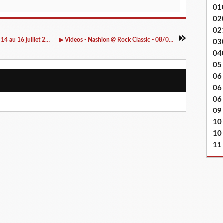
01
02
02
▶ Soirées Cerises (booking) - Le programme du 14 au 16 juillet 2016 inclus
▶ Videos - Nashion @ Rock Classic - 08/07/2016
03
04
05
06
06
06 
09
10
10
11