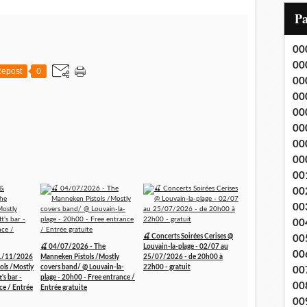
i
P
l
00
00
epost
0
00
00
00
00
00
00
00
00
00
00
🍒 Concerts Soirées Cerises @
00
🍒 04/07/2026 - The
Louvain-la-plage - 02/07 au
00
1/11/2026
Manneken Pistols /Mostly
25/07/2026 - de 20h00 à
ols /Mostly
covers band/ @ Louvain-la-
22h00 - gratuit
00
's bar -
plage - 20h00 - Free entrance /
00
ce / Entrée
Entrée gratuite
00