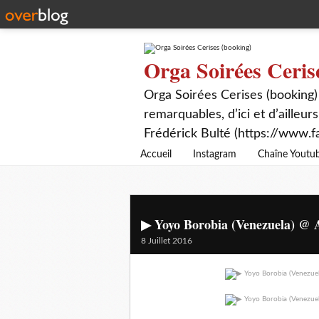
Orga Soirées Ceris
Orga Soirées Cerises (booking)
remarquables, d’ici et d’ailleurs
Frédérick Bulté (https://www.f
Accueil
Instagram
Chaîne Youtu
▶ Yoyo Borobia (Venezuela) @ A
8 Juillet 2016