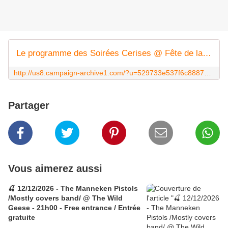
Le programme des Soirées Cerises @ Fête de la musique 2016
http://us8.campaign-archive1.com/?u=529733e537f6c8887d7981142&id=b7bbc541b5
Partager
Vous aimerez aussi
🍒 12/12/2026 - The Manneken Pistols
/Mostly covers band/ @ The Wild
Geese - 21h00 - Free entrance / Entrée
gratuite