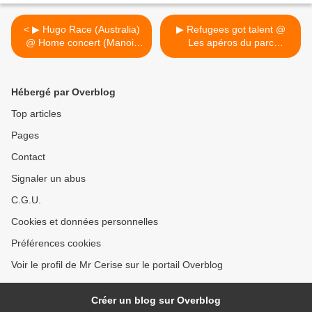
< ▶ Hugo Race (Australia)
▶ Refugees got talent @
@ Home concert (Manoir
Les apéros du parc
du Solbosch) - 10/06/2016
Josaphat - 24/06/2016 -
19h00 - gratuit >
Hébergé par Overblog
Top articles
Pages
Contact
Signaler un abus
C.G.U.
Cookies et données personnelles
Préférences cookies
Voir le profil de Mr Cerise sur le portail Overblog
Créer un blog sur Overblog