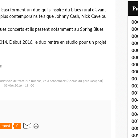
i
P
icas) forment un duo qui s'inspire du blues rural d’avant­-
l
s plus contemporains tels que Johnny Cash, Nick Cave ou
00
00
es concerts et ils passent notamment au Spring Blues
00
 2014. Début 2016, le duo rentre en studio pour un projet
00
00
00
00
om
00
00
00
00
00
00
00
00
epost
0
00
00