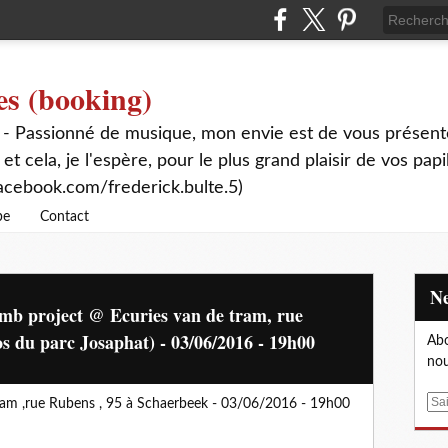
es (booking)
 - Passionné de musique, mon envie est de vous présente
 et cela, je l'espère, pour le plus grand plaisir de vos papi
acebook.com/frederick.bulte.5)
be
Contact
mb project @ Ecuries van de tram, rue
s du parc Josaphat) - 03/06/2016 - 19h00
Abo
nou
E
am ,rue Rubens , 95 à Schaerbeek - 03/06/2016 - 19h00
m
a