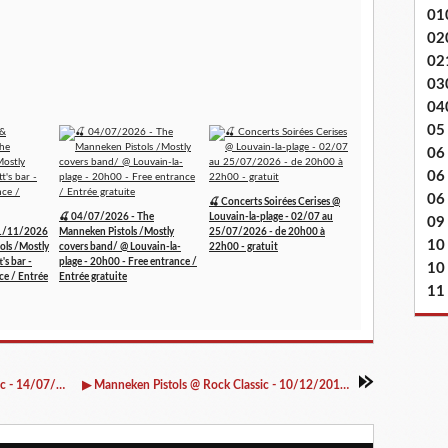
01
02
02
03
04
05
06
06
06 
🍒 Concerts Soirées Cerises @
🍒 04/07/2026 - The
Louvain-la-plage - 02/07 au
09
1/11/2026
Manneken Pistols /Mostly
25/07/2026 - de 20h00 à
10
ols /Mostly
covers band/ @ Louvain-la-
22h00 - gratuit
's bar -
plage - 20h00 - Free entrance /
10
ce / Entrée
Entrée gratuite
11
▶ Berlin-Ouest + Frozen Nation @ Rock Classic - 14/07/2016 - 20h30 - Entrée gratuite !
▶ Manneken Pistols @ Rock Classic - 10/12/2016 - 21h00 - Entrée grtauite !