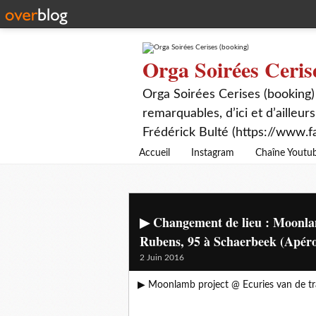
Orga Soirées Ceris
Orga Soirées Cerises (booking)
remarquables, d’ici et d’ailleurs
Frédérick Bulté (https://www.f
Accueil
Instagram
Chaîne Youtu
▶ Changement de lieu : Moonla
Rubens, 95 à Schaerbeek (Apéro
2 Juin 2016
▶ Moonlamb project @ Ecuries van de tr