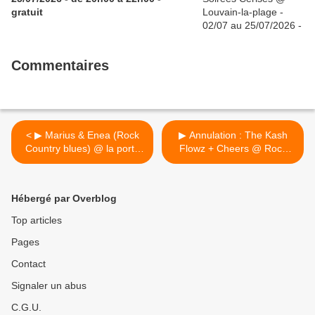
gratuit
Commentaires
< ▶ Marius & Enea (Rock
▶ Annulation : The Kash
Country blues) @ la porte
Flowz + Cheers @ Rock
noire - 29/09/2016 - 22h00
Classic - 21/04/2016 >
- Entrée gratuite !
Hébergé par Overblog
Top articles
Pages
Contact
Signaler un abus
C.G.U.