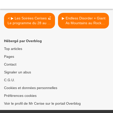
< ▶ Les Soirées Cerises 🍒
▶ Endless Disorder + Giant
Le programme du 28 au 30
As Mountains au Rock
avril 2016 - 20ème
Classic - 29/07/2016 -
anniversaire du Rock
21h00 - Entrée gratuite ! >
Classic
Hébergé par Overblog
Top articles
Pages
Contact
Signaler un abus
C.G.U.
Cookies et données personnelles
Préférences cookies
Voir le profil de Mr Cerise sur le portail Overblog