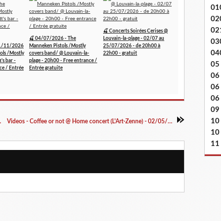
01
02
02
🍒 Concerts Soirées Cerises @
🍒 04/07/2026 - The
Louvain-la-plage - 02/07 au
03
1/11/2026
Manneken Pistols /Mostly
25/07/2026 - de 20h00 à
04
ols /Mostly
covers band/ @ Louvain-la-
22h00 - gratuit
's bar -
plage - 20h00 - Free entrance /
05
ce / Entrée
Entrée gratuite
06
06
06 
09
10
 24/07/2015
Videos - Coffee or not @ Home concert (L'Art-Zenne) - 02/05/2015
10
11