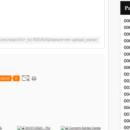
i
P
l
00
00
00
.com/watch?v=_hz-PiZUfxY&feature=em-upload_owner
00
00
00
00
00
00
epost
0
00
00
00
00
00
00
00
00