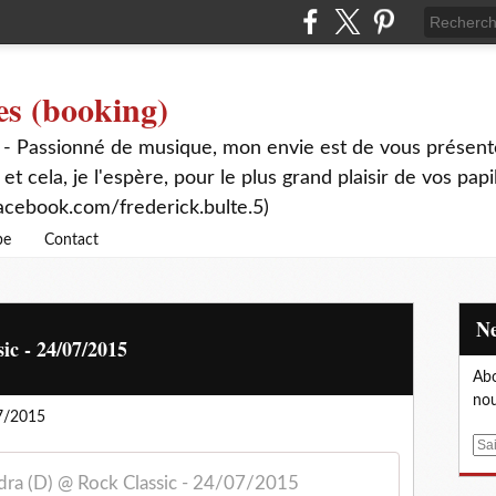
es (booking)
 - Passionné de musique, mon envie est de vous présente
 et cela, je l'espère, pour le plus grand plaisir de vos papi
acebook.com/frederick.bulte.5)
be
Contact
ic - 24/07/2015
Abo
nou
07/2015
E
m
ra (D) @ Rock Classic - 24/07/2015
a