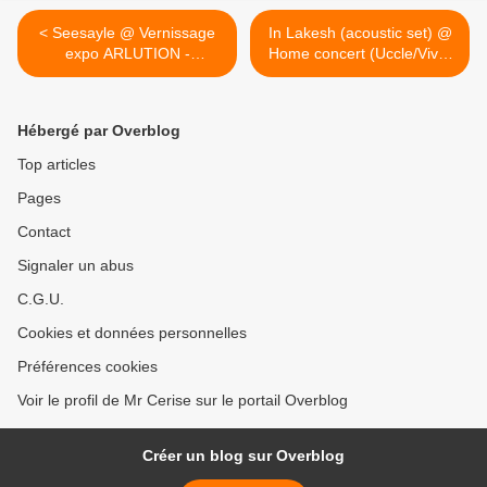
< Seesayle @ Vernissage
In Lakesh (acoustic set) @
expo ARLUTION -
Home concert (Uccle/Viver
13/12/2014
d'Oie) - 19/12/2014 - 20h00
- Réservations :
fbulte@gmail.com >
Hébergé par Overblog
Top articles
Pages
Contact
Signaler un abus
C.G.U.
Cookies et données personnelles
Préférences cookies
Voir le profil de Mr Cerise sur le portail Overblog
Créer un blog sur Overblog