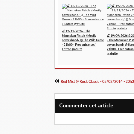
🍒 12/12/2026 - The
Manneken Pistols /Mostly
🍒 19/09/2026 & 2
covers band/ @ The Wild Geese
- The Manneken Pist
- 21h00 - Free entrance /
covers band/ @ Scott
Entrée gratuite
21h00 - Free entran
gratuite
Commenter cet article