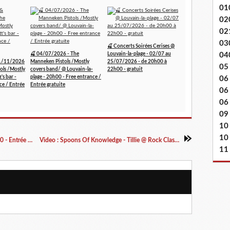
01
02
02
03
🍒 Concerts Soirées Cerises @
🍒 04/07/2026 - The
Louvain-la-plage - 02/07 au
04
1/11/2026
Manneken Pistols /Mostly
25/07/2026 - de 20h00 à
05
ols /Mostly
covers band/ @ Louvain-la-
22h00 - gratuit
's bar -
plage - 20h00 - Free entrance /
06
ce / Entrée
Entrée gratuite
06
06 
09
10
10
Red Mist @ Rock Classic - 05/02/2014 - 20h30 - Entrée gratuite !
Video : Spoons Of Knowledge - Tillie @ Rock Classic 2014
11