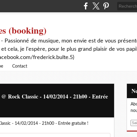
es (booking)
 - Passionné de musique, mon envie est de vous présente
 et cela, je l'espère, pour le plus grand plaisir de vos papi
acebook.com/frederick.bulte.5)
be
Contact
e @ Rock Classic - 14/02/2014 - 21h00 - Entrée
Abo
nou
E
lassic - 14/02/2014 - 21h00 - Entrée gratuite !
m
a