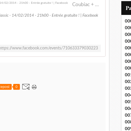
Coubiac + La Tentation nihiliste @ Rock Classic - 14/02/2014 - 21h00 - Entrée gratuite ! | Facebook
i
P
l
Classic - 14/02/2014 - 21h00 - Entrée gratuite ! | Facebook
00
00
00
00
00
https://www.facebook.com/events/710633379030223
00
00
00
00
00
epost
0
00
00
00
00
00
00
00