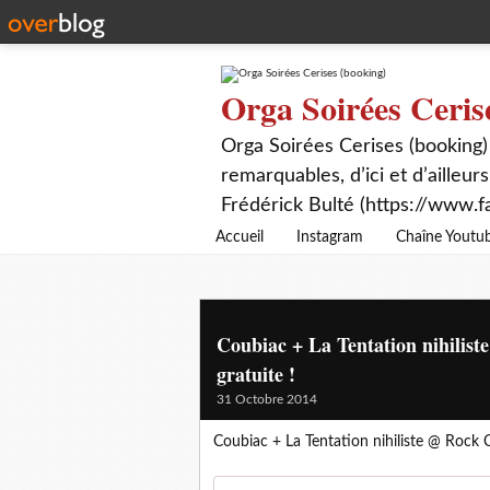
Orga Soirées Ceris
Orga Soirées Cerises (booking)
remarquables, d’ici et d’ailleurs
Frédérick Bulté (https://www.f
Accueil
Instagram
Chaîne Youtu
Coubiac + La Tentation nihilist
gratuite !
31 Octobre 2014
Coubiac + La Tentation nihiliste @ Rock C