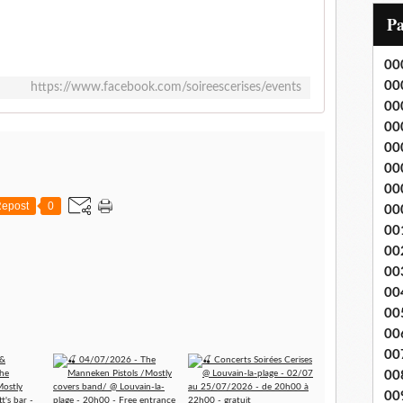
i
P
l
00
00
https://www.facebook.com/soireescerises/events
00
00
00
00
00
epost
0
00
00
00
00
00
00
00
00
00
00