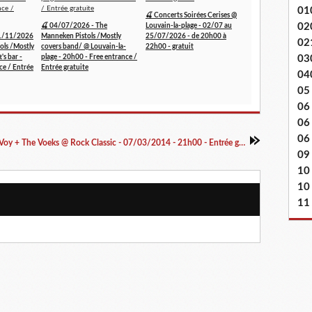
01
🍒 Concerts Soirées Cerises @
02
🍒 04/07/2026 - The
Louvain-la-plage - 02/07 au
1/11/2026
Manneken Pistols /Mostly
25/07/2026 - de 20h00 à
02
ols /Mostly
covers band/ @ Louvain-la-
22h00 - gratuit
's bar -
plage - 20h00 - Free entrance /
03
ce / Entrée
Entrée gratuite
04
05
06
06
06 
New : Dr Voy + The Voeks @ Rock Classic - 07/03/2014 - 21h00 - Entrée gratuite !
09
10
10
11