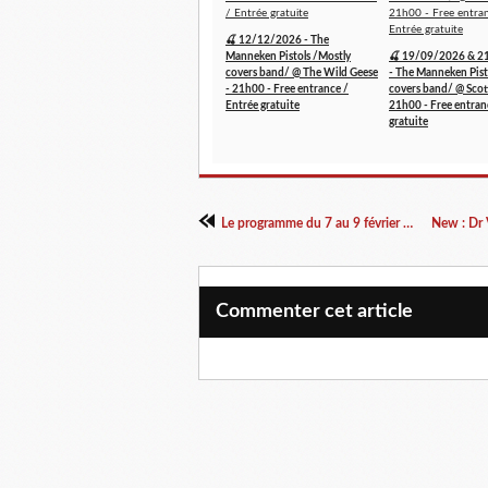
🍒 12/12/2026 - The
Manneken Pistols /Mostly
🍒 19/09/2026 & 2
covers band/ @ The Wild Geese
- The Manneken Pist
- 21h00 - Free entrance /
covers band/ @ Scott
Entrée gratuite
21h00 - Free entran
gratuite
Le programme du 7 au 9 février 2014
Commenter cet article