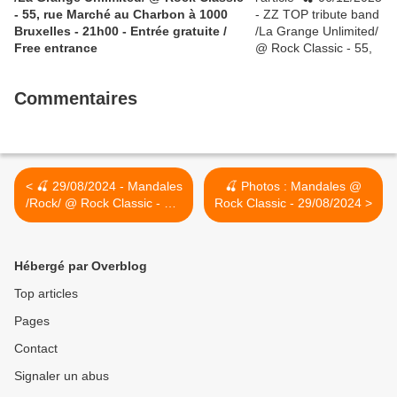
- 55, rue Marché au Charbon à 1000
Bruxelles - 21h00 - Entrée gratuite /
Free entrance
Commentaires
< 🍒 29/08/2024 - Mandales
🍒 Photos : Mandales @
/Rock/ @ Rock Classic - 55,
Rock Classic - 29/08/2024 >
rue Maché au Charbon à
1000 Bruxelles - 21h00 -
Entrée gratuite / Free
Hébergé par Overblog
entrance
Top articles
Pages
Contact
Signaler un abus