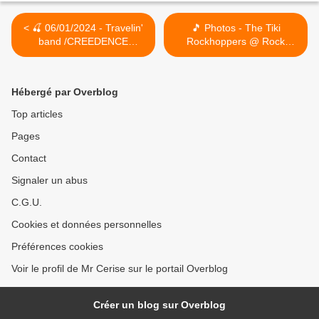
< 🍒 06/01/2024 - Travelin'
🎵 Photos - The Tiki
band /CREEDENCE
Rockhoppers @ Rock
CLEARWATER REVIVAL
Classic - 29/12/2023 >
tribute band/ @ Rock
Classic - 55, rue Maché au
Hébergé par Overblog
Charbon à 1000 Bruxelles -
21h00 - Entrée gratuite /
Top articles
Free entrance
Pages
Contact
Signaler un abus
C.G.U.
Cookies et données personnelles
Préférences cookies
Voir le profil de Mr Cerise sur le portail Overblog
Créer un blog sur Overblog