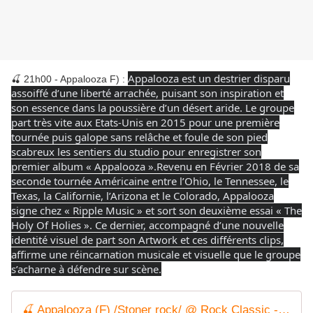
Appalooza est un destrier disparu
🍒 21h00 - Appalooza F) :
assoiffé d’une liberté arrachée, puisant son inspiration et
son essence dans la poussière d’un désert aride. Le groupe
part très vite aux Etats-Unis en 2015 pour une première
tournée puis galope sans relâche et foule de son pied
scabreux les sentiers du studio pour enregistrer son
premier album « Appalooza ».Revenu en Février 2018 de sa
seconde tournée Américaine entre l’Ohio, le Tennessee, le
Texas, la Californie, l’Arizona et le Colorado, Appalooza
signe chez « Ripple Music » et sort son deuxième essai « The
Holy Of Holies ». Ce dernier, accompagné d’une nouvelle
identité visuel de part son Artwork et ces différents clips,
affirme une réincarnation musicale et visuelle que le groupe
s’acharne à défendre sur scène.
🍒 Appalooza (F) /Stoner rock/ @ Rock Classic - 24/11/2023