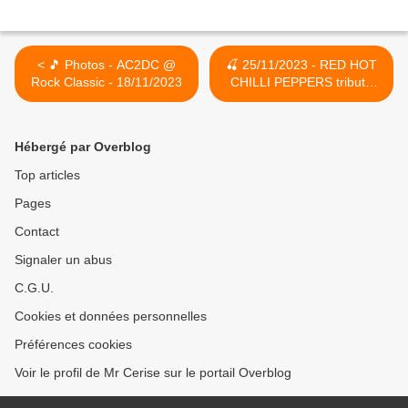
< 🎵 Photos - AC2DC @
🍒 25/11/2023 - RED HOT
Rock Classic - 18/11/2023
CHILLI PEPPERS tribute
band @ Rock Classic - 55,
rue Maché au Charbon à
1000 Bruxelles - 21h00 -
Hébergé par Overblog
Entrée gratuite / Free
entrance >
Top articles
Pages
Contact
Signaler un abus
C.G.U.
Cookies et données personnelles
Préférences cookies
Voir le profil de Mr Cerise sur le portail Overblog