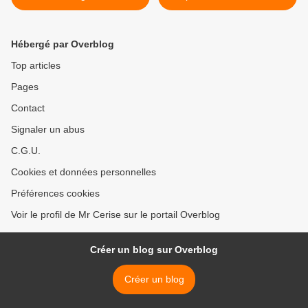
band/ @ Rock Classic - 55,
Rock Classic - 55, rue
rue Maché au Charbon à
Maché au Charbon à 1000
1000 Bruxelles - 21h00 -
Bruxelles - 21h00 - Entrée
Hébergé par Overblog
Entrée gratuite / Free
gratuite / Free entrance >
entrance
Top articles
Pages
Contact
Signaler un abus
C.G.U.
Cookies et données personnelles
Préférences cookies
Voir le profil de Mr Cerise sur le portail Overblog
Créer un blog sur Overblog
Créer un blog