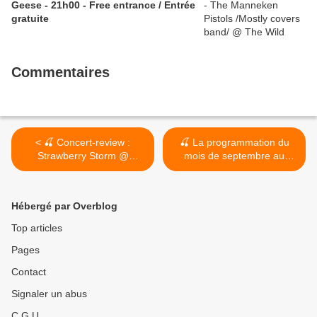
Geese - 21h00 - Free entrance / Entrée
gratuite
Commentaires
< 🍒 Concert-review :
🍒 La programmation du
Strawberry Storm @
mois de septembre au
Brasserie de la Senne / Le
Zennebar >
Zennebar - 25/08/2023
Hébergé par Overblog
Top articles
Pages
Contact
Signaler un abus
C.G.U.