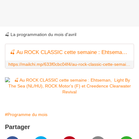
🍒 La programmation du mois d'avril
🍒 Au ROCK CLASSIC cette semaine : Ehtseman, Light By The Sea (NL/HU), ROCK Motor's (F) et Creedence Clearwater Revival tribute band
https://mailchi.mp/633f0cbc04f4/au-rock-classic-cette-semaine-ehtseman-light-by-the-sea-nlhu-rock-motors-f-et-creedence-clearwater-revival-tribute-band
#Programme du mois
Partager