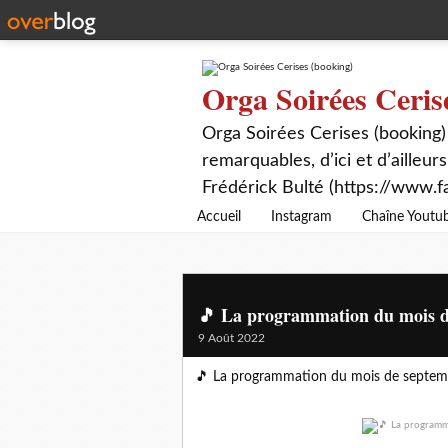
Orga Soirées Ceris
Orga Soirées Cerises (booking)
remarquables, d’ici et d’ailleurs
Frédérick Bulté (https://www.f
Accueil
Instagram
Chaîne Youtu
🎵 La programmation du mois d
9 Août 2022
🎵 La programmation du mois de septe