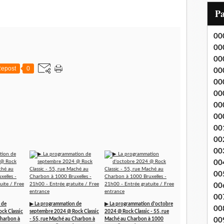
i
P
l
00
00
00
epost
0
00
00
00
00
00
00
00
00
00
00
00
00
 de
▶ La programmation de
▶ La programmation d'octobre
00
ck Classic
septembre 2024 @ Rock Classic
2024 @ Rock Classic - 55, rue
Charbon à
- 55, rue Maché au Charbon à
Maché au Charbon à 1000
00