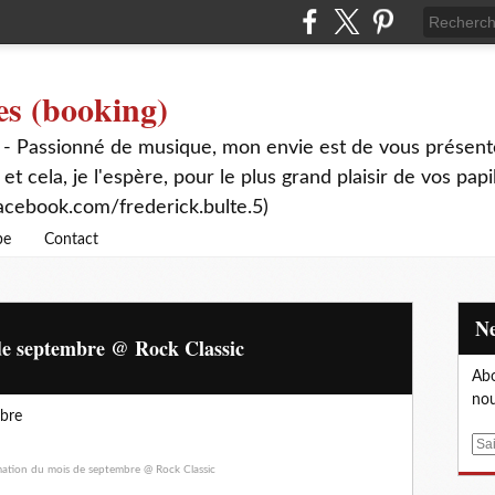
es (booking)
 - Passionné de musique, mon envie est de vous présente
 et cela, je l'espère, pour le plus grand plaisir de vos papi
acebook.com/frederick.bulte.5)
be
Contact
e septembre @ Rock Classic
Abo
nou
mbre
E
m
a