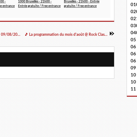
h00 -
1000 Bruxelles - 21h00 -
Bruxelles - 21h00 - Entrée
01
ee entrance
Entrée gratuite / Free entrance
gratuite / Free entrance
02
02
03
04
🎵 Bill Roseman (US) @ Auberge Jacques Brel - 09/08/2022
🎵 La programmation du mois d'août @ Rock Classic
05
06
06
06 
09
10
10
11