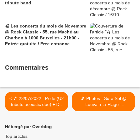
tribute band
🍒 Les concerts du mois de Novembre
@ Rock Classic - 55, rue Maché au
Charbon à 1000 Bruxelles - 21h00 -
Entrée gratuite / Free entrance
Commentaires
< 🎵 23/07/2022 : Pride (U2
🎵 Photos - Sura Sol @
tribute acoustic duo) + DC
Louvain-la-Plage -
Snakebuster @ Louvain-la-
14/07/2022 >
Plage - Grand Place à 1348
louvain-la-Neuve (En face
Hébergé par Overblog
du Cinescope)
Top articles