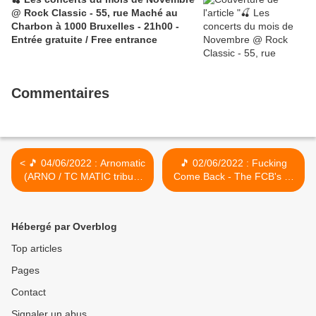
@ Rock Classic - 55, rue Maché au
Charbon à 1000 Bruxelles - 21h00 -
Entrée gratuite / Free entrance
Commentaires
< 🎵 04/06/2022 : Arnomatic
🎵 02/06/2022 : Fucking
(ARNO / TC MATIC tribute
Come Back - The FCB's @
band) @ Rock Classic - 55,
Rock Classic - 55, rue
rue Maché au Charbon à
Maché au Charbon à 1000
1000 Bruxelles - 21h00 -
Bruxelles - 21h00 - Entrée
Hébergé par Overblog
Entrée gratuite / Free
gratuite / Free entrance >
entrance
Top articles
Pages
Contact
Signaler un abus