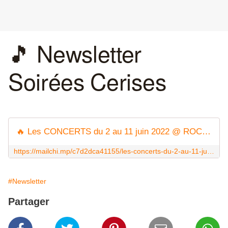
🎵 Newsletter
Soirées Cerises
🔥 Les CONCERTS du 2 au 11 juin 2022 @ ROCK CLASSIC / Hommage à ARNO le 04/06/2022
https://mailchi.mp/c7d2dca41155/les-concerts-du-2-au-11-juin-2022-rock-classic-hommage-arno-le-04062022
#Newsletter
Partager