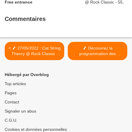
Free entrance
Commentaires
< 🎵 27/05/2022 : Cat String
🎵 Découvrez la
Theory @ Rock Classic -
programmation des
55, rue Maché au Charbon
CONCERTS du mois de juin
à 1000 Bruxelles - 21h00 -
au ROCK CLASSIC >
Entrée gratuite / Free
Hébergé par Overblog
entrance
Top articles
Pages
Contact
Signaler un abus
C.G.U.
Cookies et données personnelles