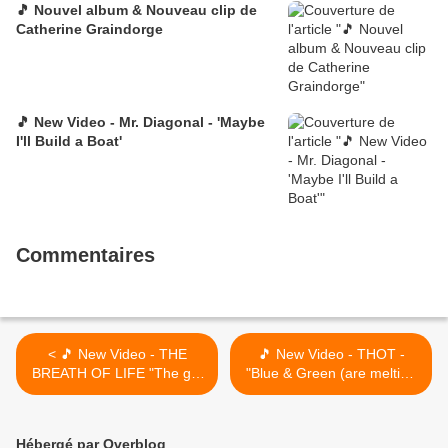
🎵 Nouvel album & Nouveau clip de
Catherine Graindorge
🎵 New Video - Mr. Diagonal - 'Maybe
I'll Build a Boat'
Commentaires
< 🎵 New Video - THE
🎵 New Video - THOT -
BREATH OF LIFE "The girl
"Blue & Green (are melting
in a box"
down in a new seed)" - Live
>
Hébergé par Overblog