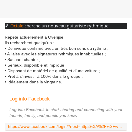
🎵 
Octale
 cherche un nouveau guitariste rythmique.
Répète actuellement à Overijse.
Ils recherchent quelqu’un :
• De niveau confirmé avec un très bon sens du rythme ;
• A l’aise avec les signatures rythmiques inhabituelles ;
• Sachant chanter ;
• Sérieux, disponible et impliqué ;
• Disposant de matériel de qualité et d’une voiture ;
• Prêt à s’investir à 100% dans le groupe ;
• Idéalement dans la vingtaine.
Log into Facebook
Log into Facebook to start sharing and connecting with your
friends, family, and people you know.
https://www.facebook.com/login/?next=https%3A%2F%2Fwww.facebook.com%2Foctaleband