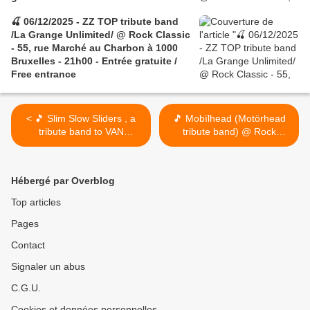
🍒 06/12/2025 - ZZ TOP tribute band
/La Grange Unlimited/ @ Rock Classic
- 55, rue Marché au Charbon à 1000
Bruxelles - 21h00 - Entrée gratuite /
Free entrance
< 🎵 Slim Slow Sliders , a
🎵 Mobïlhead (Motörhead
tribute band to VAN
tribute band) @ Rock
MORRISON @ Rock
Classic - 26/12/2020 -
Classic - 20/02/2021 -
21h00 - Entrée gratuite >
21h00 - Entrée gratuite !
Hébergé par Overblog
Top articles
Pages
Contact
Signaler un abus
C.G.U.
Cookies et données personnelles