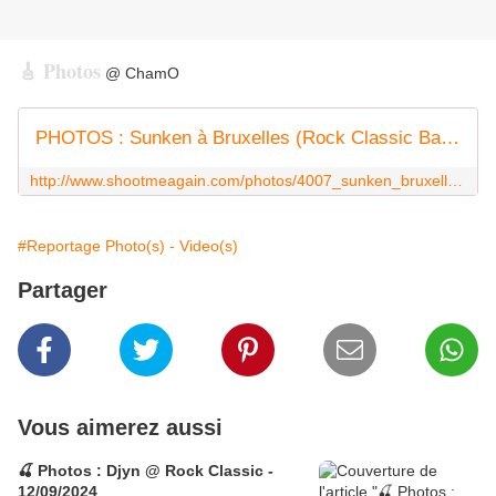
🎸 Photos
@ ChamO
PHOTOS : Sunken à Bruxelles (Rock Classic Bar) le 11-10-2013 par ChamO
http://www.shootmeagain.com/photos/4007_sunken_bruxelles_11-10-2013
#Reportage Photo(s) - Video(s)
Partager
Vous aimerez aussi
🍒 Photos : Djyn @ Rock Classic -
12/09/2024