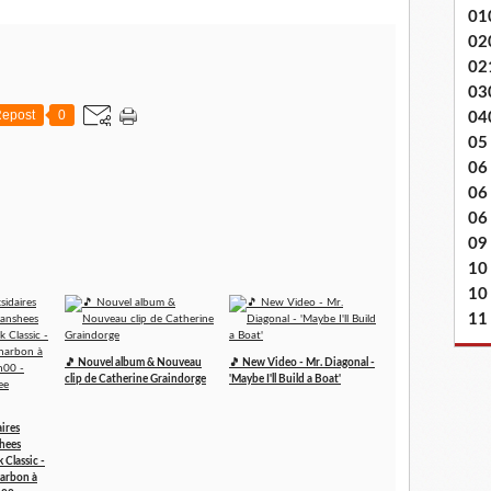
01
02
02
03
epost
0
04
05
06
06
06 
09
10
10
11
🎵 Nouvel album & Nouveau
🎵 New Video - Mr. Diagonal -
clip de Catherine Graindorge
'Maybe I'll Build a Boat'
aires
shees
 Classic -
harbon à