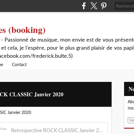
es (booking)
 - Passionné de musique, mon envie est de vous présente
 et cela, je l'espère, pour le plus grand plaisir de vos papi
acebook.com/frederick.bulte.5)
be
Contact
ROCK CLASSIC Janvier 2020
Abo
nou
SIC Janvier 2020
E
m
Retrospective ROCK CLASSIC Janvier 2020 - YouTube
a