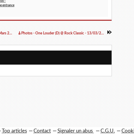
h00 -
ee entrance
🎸 Live videos Retrospective ROCK CLASSIC Mars 2020
🎸Photos - One Louder (D) @ Rock Classic - 13/03/2020
Top articles
Contact
Signaler un abus
C.G.U.
Cooki