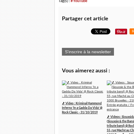
Tag(s) :
#YouTube
Partager cet article
R
S'inscrire à la newsletter
Vous aimerez aussi :
🎵 Video : Kriminal Hammond
Inferno 'In a Gadda Da Vida' @
Rock Classic - 31/10/2019
🎵 Videos : Siouxsid
(Siouxsie & the Ban
tribute band) @ Rock
55, rue Maché au C