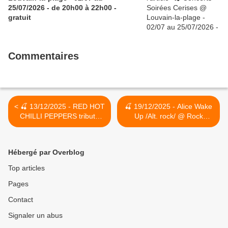
25/07/2026 - de 20h00 à 22h00 -
gratuit
Commentaires
< 🍒 13/12/2025 - RED HOT
🍒 19/12/2025 - Alice Wake
CHILLI PEPPERS tribute
Up /Alt. rock/ @ Rock
band @ Rock Classic - 55,
Classic - 55, rue Maché au
rue Maché au Charbon à
Charbon à 1000 Bruxelles -
1000 Bruxelles - 21h00 -
21h00 - Entrée gratuite /
Hébergé par Overblog
Entrée gratuite / Free
Free entrance >
entrance
Top articles
Pages
Contact
Signaler un abus