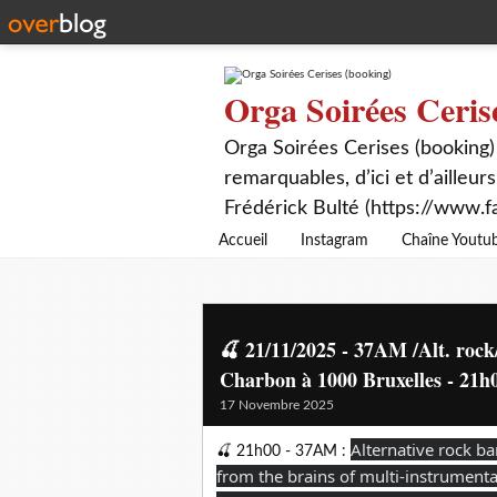
Orga Soirées Ceris
Orga Soirées Cerises (booking)
remarquables, d’ici et d’ailleurs
Frédérick Bulté (https://www.f
Accueil
Instagram
Chaîne Youtu
🍒 21/11/2025 - 37AM /Alt. rock
Charbon à 1000 Bruxelles - 21h0
17 Novembre 2025
Alternative rock b
🍒 21h00 - 37AM :
from the brains of multi-instrumenta