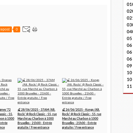
01
02
02
03
epost
0
04
05
06
06
06 
09
10
10
11
ønes '72
🍒 28/06/2025 - 37AM /Alt.
🍒 26/06/2025 - Kongs /Alt.
assic - 55,
Rock/ @ Rock Classic - 55, rue
Rock/ @ Rock Classic - 55, rue
bon à 1000
Marché au Charbon à 1000
Marché au Charbon à 1000
Entrée
Bruxelles - 21h00 - Entrée
Bruxelles - 21h00 - Entrée
ance
gratuite / Free entrance
gratuite / Free entrance