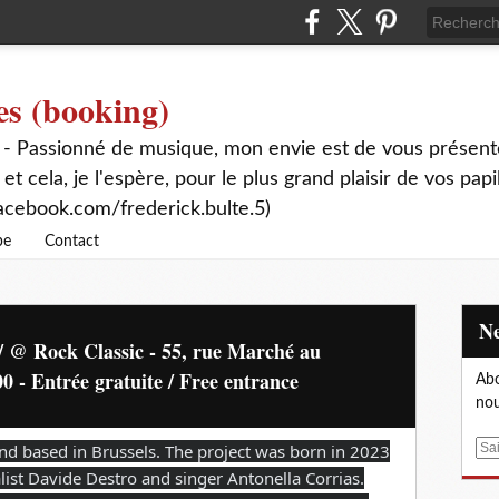
es (booking)
 - Passionné de musique, mon envie est de vous présente
 et cela, je l'espère, pour le plus grand plaisir de vos papi
acebook.com/frederick.bulte.5)
be
Contact
/ @ Rock Classic - 55, rue Marché au
0 - Entrée gratuite / Free entrance
Abo
nou
and based in Brussels. The project was born in 2023
E
m
list Davide Destro and singer Antonella Corrias.
a