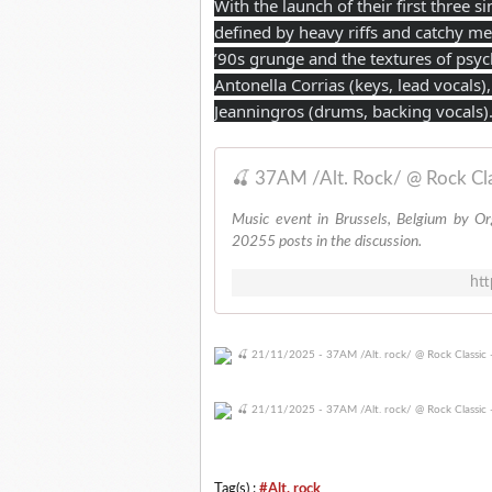
With the launch of their first three 
defined by heavy riffs and catchy me
’90s grunge and the textures of psyc
Antonella Corrias (keys, lead vocals)
Jeanningros (drums, backing vocals)
🍒 37AM /Alt. Rock/ @ Rock Cl
Music event in Brussels, Belgium by O
20255 posts in the discussion.
ht
Tag(s) :
#Alt. rock