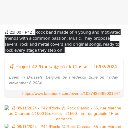
Rock band made of 4 young and motivated
🍒 21h00 - P42 :
friends with a common passion: Music. They propose
several rock and metal covers and original songs, ready to
rock every stage they step on !
🍒 Project 42 /Rock/ @ Rock Classic - 16/02/2024
Event in Brussels, Belgium by Frédérick Bulté on Friday,
November 8 2024
https://www.facebook.com/events/1037496488001847