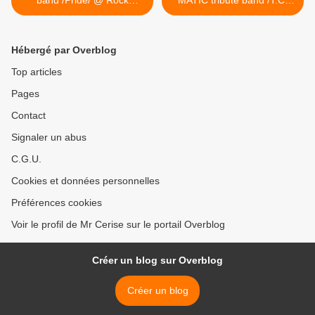
band /Pride/ @ Rock
MATIC tribute band /T.C.
Classic - 55, rue Marché au
Arno/ @ Rock Classic - 55,
Charbon à 1000 Bruxelles -
rue Marché au Charbon à
21h00 - Entrée gratuite /
1000 Bruxelles - 21h00 -
Hébergé par Overblog
Free entrance
Entrée gratuite / Free
entrance >
Top articles
Pages
Contact
Signaler un abus
C.G.U.
Cookies et données personnelles
Préférences cookies
Voir le profil de Mr Cerise sur le portail Overblog
Créer un blog sur Overblog
Créer un blog