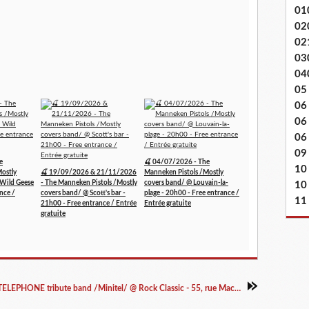
01
02
02
03
04
05
06
06
06 
09
e
🍒 04/07/2026 - The
10
Mostly
🍒 19/09/2026 & 21/11/2026
Manneken Pistols /Mostly
 Wild Geese
- The Manneken Pistols /Mostly
covers band/ @ Louvain-la-
10
nce /
covers band/ @ Scott's bar -
plage - 20h00 - Free entrance /
11
21h00 - Free entrance / Entrée
Entrée gratuite
gratuite
🍒 18/10/2024 - TELEPHONE tribute band /Minitel/ @ Rock Classic - 55, rue Maché au Charbon à 1000 Bruxelles - 21h00 - Entrée gratuite / Free entrance