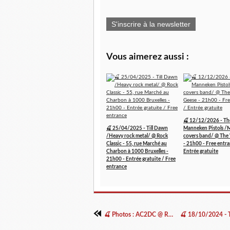
S'inscrire à la newsletter
Vous aimerez aussi :
🍒 12/12/2026 - Th
🍒 25/04/2025 - Till Dawn
Manneken Pistols /
/Heavy rock metal/ @ Rock
covers band/ @ The
Classic - 55, rue Marché au
- 21h00 - Free entra
Charbon à 1000 Bruxelles -
Entrée gratuite
21h00 - Entrée gratuite / Free
entrance
🍒 Photos : AC2DC @ Rock Classic - 12/10/2024