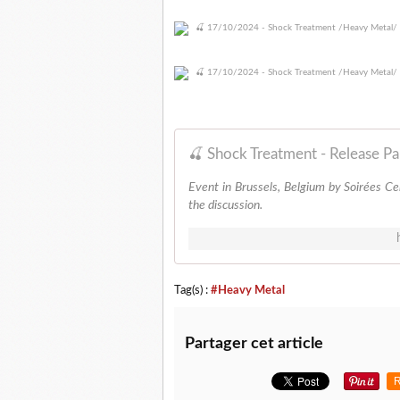
Event in Brussels, Belgium by Soirées C
the discussion.
Tag(s) :
#Heavy Metal
Partager cet article
R