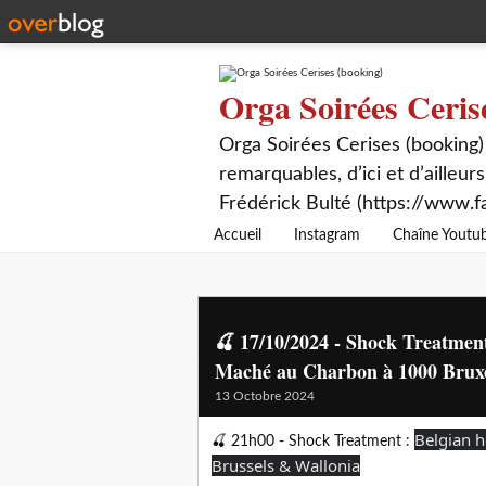
Orga Soirées Ceris
Orga Soirées Cerises (booking)
remarquables, d’ici et d’ailleurs
Frédérick Bulté (https://www.f
Accueil
Instagram
Chaîne Youtu
🍒 17/10/2024 - Shock Treatment
Maché au Charbon à 1000 Bruxell
13 Octobre 2024
Belgian 
🍒 21h00 - Shock Treatment :
Brussels & Wallonia