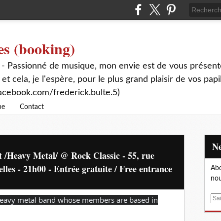
es (booking)
 - Passionné de musique, mon envie est de vous présente
 et cela, je l'espère, pour le plus grand plaisir de vos papi
acebook.com/frederick.bulte.5)
be
Contact
 /Heavy Metal/ @ Rock Classic - 55, rue
es - 21h00 - Entrée gratuite / Free entrance
Abo
nou
heavy metal band whose members are based in
E
m
a