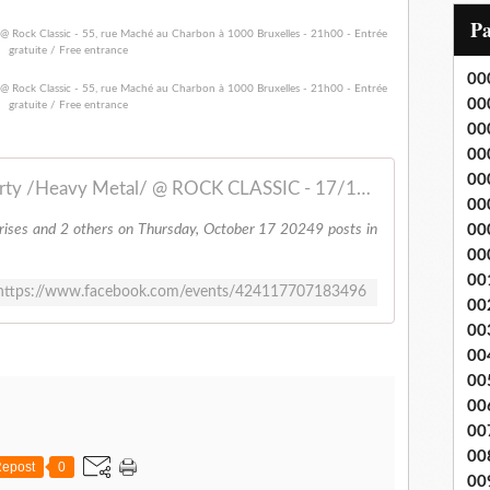
i
P
l
00
00
00
00
00
🍒 Shock Treatment - Release Party /Heavy Metal/ @ ROCK CLASSIC - 17/10/2024
00
erises and 2 others on Thursday, October 17 20249 posts in
00
00
00
https://www.facebook.com/events/424117707183496
00
00
00
00
00
00
00
epost
0
00